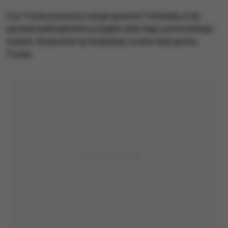
Czy Tczew poszerzy swoje granice? Uchwałę w tej
sprawie jednogłośnie przyjęła rada tego pomorskiego
miasta. Krytycznie tę inicjatywę ocenia wójt gminy
Tczew.