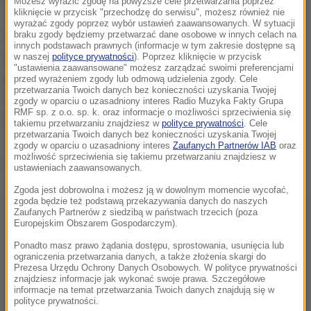
Możesz wyrazić zgodę na powyższe cele przetwarzania poprzez
kliknięcie w przycisk "przechodzę do serwisu", możesz również nie
wyrażać zgody poprzez wybór ustawień zaawansowanych. W sytuacji
braku zgody będziemy przetwarzać dane osobowe w innych celach na
Wniosek w sprawie zmiany granic
innych podstawach prawnych (informacje w tym zakresie dostępne są
administracyjnych Tczewa trafi teraz do wojewody
w naszej
polityce prywatności
). Poprzez kliknięcie w przycisk
"ustawienia zaawansowane" możesz zarządzać swoimi preferencjami
pomorskiej, a następnie do Ministra Spraw
przed wyrażeniem zgody lub odmową udzielenia zgody. Cele
przetwarzania Twoich danych bez konieczności uzyskania Twojej
Wewnętrznych i Administracji. Ostateczne
zgody w oparciu o uzasadniony interes Radio Muzyka Fakty Grupa
RMF sp. z o.o. sp. k. oraz informacje o możliwości sprzeciwienia się
rozstrzygnięcie
będzie należało do Rady Ministrów.
takiemu przetwarzaniu znajdziesz w
polityce prywatności
. Cele
przetwarzania Twoich danych bez konieczności uzyskania Twojej
zgody w oparciu o uzasadniony interes
Zaufanych Partnerów IAB
oraz
możliwość sprzeciwienia się takiemu przetwarzaniu znajdziesz w
Dalsza część artykułu pod materiałem video:
ustawieniach zaawansowanych.
Zgoda jest dobrowolna i możesz ją w dowolnym momencie wycofać,
zgoda będzie też podstawą przekazywania danych do naszych
Zaufanych Partnerów z siedzibą w państwach trzecich (poza
Europejskim Obszarem Gospodarczym).
Ponadto masz prawo żądania dostępu, sprostowania, usunięcia lub
ograniczenia przetwarzania danych, a także złożenia skargi do
Prezesa Urzędu Ochrony Danych Osobowych. W polityce prywatności
znajdziesz informacje jak wykonać swoje prawa. Szczegółowe
informacje na temat przetwarzania Twoich danych znajdują się w
polityce prywatności.