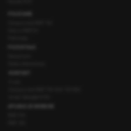
Kanały RSS
POLECANE
Gorąca Linia RMF FM
Staż w RMF24
Patronaty
POZOSTAŁE
Newsroom
Radio internetowe
KONTAKT
O nas
Gorąca Linia RMF FM: 600 700 800
email: fakty@rmf.fm
APLIKACJE MOBILNE
RMF FM
RMF ON