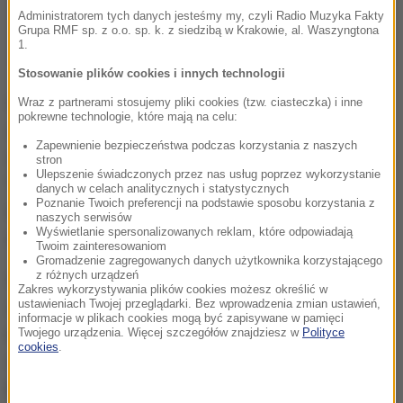
Administratorem tych danych jesteśmy my, czyli Radio Muzyka Fakty
Grupa RMF sp. z o.o. sp. k. z siedzibą w Krakowie, al. Waszyngtona
1.
Stosowanie plików cookies i innych technologii
Według władz Tczewa, rozszerzenie granic ma
Wraz z partnerami stosujemy pliki cookies (tzw. ciasteczka) i inne
pokrewne technologie, które mają na celu:
otworzyć drogę do realizacji kluczowych inwestycji,
Zapewnienie bezpieczeństwa podczas korzystania z naszych
w tym budowy lądowego centrum logistycznego tzw.
stron
Ulepszenie świadczonych przez nas usług poprzez wykorzystanie
"suchego portu" w Zajączkowie,
rozbudowy
danych w celach analitycznych i statystycznych
Poznanie Twoich preferencji na podstawie sposobu korzystania z
miejskiej oczyszczalni ścieków w Czatkowach oraz
naszych serwisów
Wyświetlanie spersonalizowanych reklam, które odpowiadają
integracji systemów komunikacyjnych.
Twoim zainteresowaniom
Gromadzenie zagregowanych danych użytkownika korzystającego
z różnych urządzeń
Władze Tczewa deklarują też, że nowi mieszkańcy
Zakres wykorzystywania plików cookies możesz określić w
ustawieniach Twojej przeglądarki. Bez wprowadzenia zmian ustawień,
zyskają
dostęp do bezpłatnej komunikacji
informacje w plikach cookies mogą być zapisywane w pamięci
miejskiej,
niższych stawek opłat za wywóz
Twojego urządzenia. Więcej szczegółów znajdziesz w
Polityce
cookies
.
odpadów oraz szerokiego pakietu zniżek w ramach
Karty Mieszkańca.