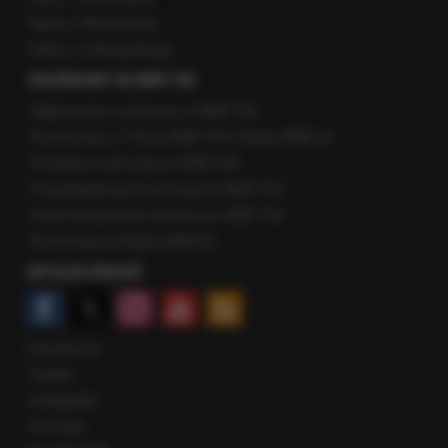
Fakty z Wrocławia
Fakty z Zakopanego
ROZMOWY W RMF FM
Najnowsze rozmowy w RMF FM
Rozmowa o 7:00 w RMF FM i Radiu RMF24
Poranna rozmowa w RMF FM
Popołudniowa rozmowa w RMF FM
Gość Krzysztofa Ziemca w RMF FM
Rozmowy w Radiu RMF24
SPOŁECZNOŚĆ
Facebook
Twitter
Instagram
YouTube