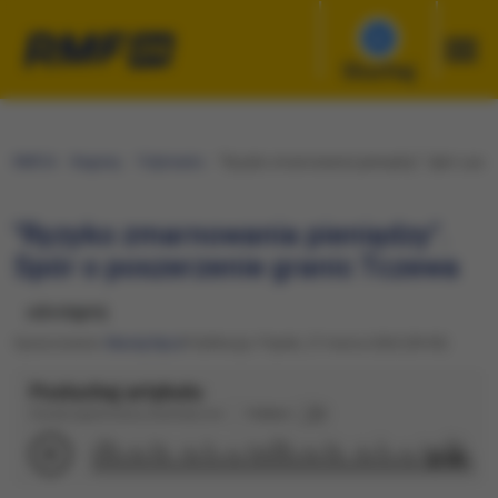
Słuchaj
RMF24
Regiony
Trójmiasto
"Ryzyko zmarnowania pieniędzy". Spór o pos
"Ryzyko zmarnowania pieniędzy".
Spór o poszerzenie granic Tczewa
udostępnij
Opracowanie:
Maciej Nycz
Publikacja: Piątek, 27 marca 2026 (09:50)
Posłuchaj artykułu
Dźwięk wygenerowany automatycznie
Podkład
2:19