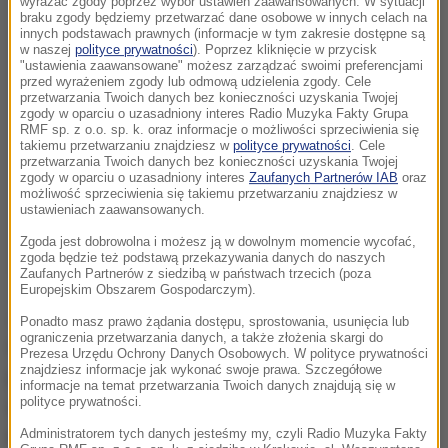
wyrażać zgody poprzez wybór ustawień zaawansowanych. W sytuacji
braku zgody będziemy przetwarzać dane osobowe w innych celach na
innych podstawach prawnych (informacje w tym zakresie dostępne są
w naszej
polityce prywatności
). Poprzez kliknięcie w przycisk
"ustawienia zaawansowane" możesz zarządzać swoimi preferencjami
przed wyrażeniem zgody lub odmową udzielenia zgody. Cele
przetwarzania Twoich danych bez konieczności uzyskania Twojej
zgody w oparciu o uzasadniony interes Radio Muzyka Fakty Grupa
RMF sp. z o.o. sp. k. oraz informacje o możliwości sprzeciwienia się
takiemu przetwarzaniu znajdziesz w
polityce prywatności
. Cele
przetwarzania Twoich danych bez konieczności uzyskania Twojej
zgody w oparciu o uzasadniony interes
Zaufanych Partnerów IAB
oraz
możliwość sprzeciwienia się takiemu przetwarzaniu znajdziesz w
ustawieniach zaawansowanych.
Zgoda jest dobrowolna i możesz ją w dowolnym momencie wycofać,
zgoda będzie też podstawą przekazywania danych do naszych
Zaufanych Partnerów z siedzibą w państwach trzecich (poza
Europejskim Obszarem Gospodarczym).
Jak wynika z informacji naszego
Ponadto masz prawo żądania dostępu, sprostowania, usunięcia lub
ograniczenia przetwarzania danych, a także złożenia skargi do
dziennikarza, wieczorem do Kościerzyny miało
Prezesa Urzędu Ochrony Danych Osobowych. W polityce prywatności
znajdziesz informacje jak wykonać swoje prawa. Szczegółowe
przyjechać około 60 chuliganów z Gdańska.
Bili się
informacje na temat przetwarzania Twoich danych znajdują się w
polityce prywatności.
zarówno wewnątrz, jak i na zewnątrz obiektu
sportowego
przy ul. Traugutta.
Administratorem tych danych jesteśmy my, czyli Radio Muzyka Fakty