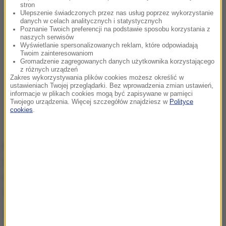
stron
Ulepszenie świadczonych przez nas usług poprzez wykorzystanie
danych w celach analitycznych i statystycznych
Poznanie Twoich preferencji na podstawie sposobu korzystania z
naszych serwisów
Wyświetlanie spersonalizowanych reklam, które odpowiadają
Twoim zainteresowaniom
Gromadzenie zagregowanych danych użytkownika korzystającego
z różnych urządzeń
Zakres wykorzystywania plików cookies możesz określić w
ustawieniach Twojej przeglądarki. Bez wprowadzenia zmian ustawień,
informacje w plikach cookies mogą być zapisywane w pamięci
Twojego urządzenia. Więcej szczegółów znajdziesz w
Polityce
cookies
.
Wojewódzkie Centrum Zarządzania Kryzysowego
w Katowicach doprecyzowało w porannym
raporcie, że ofiary to dwaj mężczyźni - jeden z nich
w wieku ok. 45 lat
.
Sytuacja została opanowana o godz. 03:40.