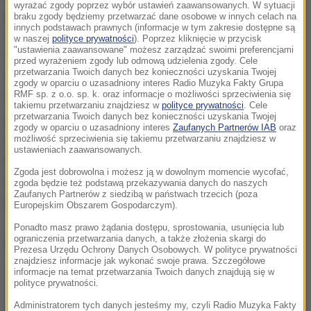
wyrażać zgody poprzez wybór ustawień zaawansowanych. W sytuacji
psychiczne znęcanie się nad pokrzywdzoną,
braku zgody będziemy przetwarzać dane osobowe w innych celach na
innych podstawach prawnych (informacje w tym zakresie dostępne są
nieudzielenie pomocy osobie znajdującej się w
w naszej
polityce prywatności
). Poprzez kliknięcie w przycisk
"ustawienia zaawansowane" możesz zarządzać swoimi preferencjami
stanie zagrożenia życia lub zdrowia, usiłowania
przed wyrażeniem zgody lub odmową udzielenia zgody. Cele
przetwarzania Twoich danych bez konieczności uzyskania Twojej
obcowania płciowego przy wykorzystaniu stanu
zgody w oparciu o uzasadniony interes Radio Muzyka Fakty Grupa
RMF sp. z o.o. sp. k. oraz informacje o możliwości sprzeciwienia się
bezradności jednej z pokrzywdzonych.
Ponadto
takiemu przetwarzaniu znajdziesz w
polityce prywatności
. Cele
jeden z mężczyzn usłyszał zarzut
spowodowania
przetwarzania Twoich danych bez konieczności uzyskania Twojej
zgody w oparciu o uzasadniony interes
Zaufanych Partnerów IAB
oraz
uszczerbku na zdrowiu w związku z uderzeniem
możliwość sprzeciwienia się takiemu przetwarzaniu znajdziesz w
ustawieniach zaawansowanych.
kobiety butelką szklaną w głowę
- powiedział
Zgoda jest dobrowolna i możesz ją w dowolnym momencie wycofać,
Aleksander Duda z zespołu prasowego Prokuratury
zgoda będzie też podstawą przekazywania danych do naszych
Zaufanych Partnerów z siedzibą w państwach trzecich (poza
Okręgowej w Katowicach.
Europejskim Obszarem Gospodarczym).
Ponadto masz prawo żądania dostępu, sprostowania, usunięcia lub
ograniczenia przetwarzania danych, a także złożenia skargi do
Dalsza część artykułu pod materiałem video:
Prezesa Urzędu Ochrony Danych Osobowych. W polityce prywatności
znajdziesz informacje jak wykonać swoje prawa. Szczegółowe
informacje na temat przetwarzania Twoich danych znajdują się w
polityce prywatności.
Administratorem tych danych jesteśmy my, czyli Radio Muzyka Fakty