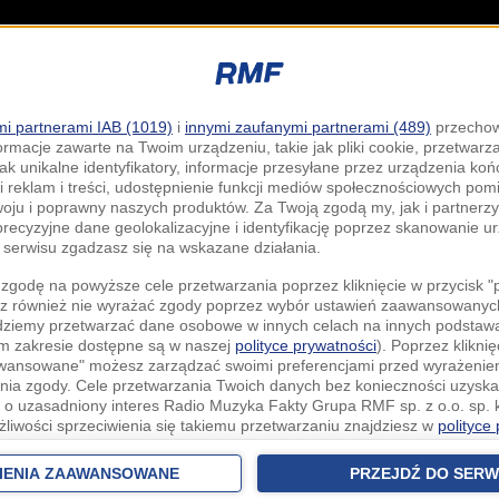
i partnerami IAB (1019)
i
innymi zaufanymi partnerami (489)
przechow
ormacje zawarte na Twoim urządzeniu, takie jak pliki cookie, przetwar
jak unikalne identyfikatory, informacje przesyłane przez urządzenia k
i reklam i treści, udostępnienie funkcji mediów społecznościowych pom
woju i poprawny naszych produktów. Za Twoją zgodą my, jak i partner
żywać tylko i wyłącznie plastikowego sprzętu.
Metalo
recyzyjne dane geolokalizacyjne i identyfikację poprzez skanowanie u
serwisu zgadzasz się na wskazane działania.
.
zgodę na powyższe cele przetwarzania poprzez kliknięcie w przycisk 
z również nie wyrażać zgody poprzez wybór ustawień zaawansowanych
dziemy przetwarzać dane osobowe w innych celach na innych podsta
ym zakresie dostępne są w naszej
polityce prywatności
). Poprzez kliknię
awansowane" możesz zarządzać swoimi preferencjami przed wyrażenie
ia zgody. Cele przetwarzania Twoich danych bez konieczności uzyska
 o uzasadniony interes Radio Muzyka Fakty Grupa RMF sp. z o.o. sp. k
żliwości sprzeciwienia się takiemu przetwarzaniu znajdziesz w
polityce
nia Twoich danych bez konieczności uzyskania Twojej zgody w oparci
ch Partnerów IAB
oraz możliwość sprzeciwienia się takiemu przetwarza
IENIA ZAAWANSOWANE
PRZEJDŹ DO SERW
aawansowanych.
chcesz widzieć więcej artykułów od RMF24?
dodaj w 