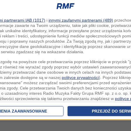
i partnerami IAB (1017)
i
innymi zaufanymi partnerami (489)
przechow
ormacje zawarte na Twoim urządzeniu, takie jak pliki cookie, przetwar
jak unikalne identyfikatory, informacje przesyłane przez urządzenia k
i reklam i treści, udostępnienie funkcji mediów społecznościowych pom
dział, jak znalazł się w
„Mówił, że mu przykro”. Zar
woju i poprawny naszych produktów. Za Twoją zgodą my, jak i partner
recyzyjne dane geolokalizacyjne i identyfikację poprzez skanowanie u
, zabrakło mu paliwa.
dla ojcobójcy z Trzcianki, kt
serwisu zgadzasz się na wskazane działania.
ujący finał interwencji na
ruszył z mieczem na policja
zgodę na powyższe cele przetwarzania poprzez kliknięcie w przycisk 
z również nie wyrażać zgody poprzez wybór ustawień zaawansowanych
dziemy przetwarzać dane osobowe w innych celach na innych podsta
ym zakresie dostępne są w naszej
polityce prywatności
). Poprzez kliknię
awansowane" możesz zarządzać swoimi preferencjami przed wyrażenie
ia zgody. Cele przetwarzania Twoich danych bez konieczności uzyska
 o uzasadniony interes Radio Muzyka Fakty Grupa RMF sp. z o.o. sp. k
żliwości sprzeciwienia się takiemu przetwarzaniu znajdziesz w
polityce
nia Twoich danych bez konieczności uzyskania Twojej zgody w oparci
ch Partnerów IAB
oraz możliwość sprzeciwienia się takiemu przetwarza
IENIA ZAAWANSOWANE
PRZEJDŹ DO SERW
aawansowanych.
rowolna i możesz ją w dowolnym momencie wycofać, zgoda będzie też
anych do naszych Zaufanych Partnerów z siedzibą w państwach trzec