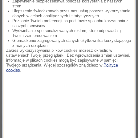
Zapewnienie bezpieczeństwa podczas korzystania z naszych
technikach endoskopowych. To wpływa zarówno na
stron
Ulepszenie świadczonych przez nas usług poprzez wykorzystanie
zmniejszenie ryzyka powikłań, jak i pozwala na
danych w celach analitycznych i statystycznych
Poznanie Twoich preferencji na podstawie sposobu korzystania z
wykonanie znacznie szerszego zakresu zabiegu,
naszych serwisów
Wyświetlanie spersonalizowanych reklam, które odpowiadają
włącznie ze stabilizacją międzytrzonową
.
Twoim zainteresowaniom
Gromadzenie zagregowanych danych użytkownika korzystającego
z różnych urządzeń
Jednocześnie
umożliwia chorym skrócenie pobytu
Zakres wykorzystywania plików cookies możesz określić w
ustawieniach Twojej przeglądarki. Bez wprowadzenia zmian ustawień,
po zabiegu do 24 godzin oraz czasu
informacje w plikach cookies mogą być zapisywane w pamięci
rekonwalescencji
. Jak wskazują doświadczenia
Twojego urządzenia. Więcej szczegółów znajdziesz w
Polityce
cookies
.
innych ośrodków europejskich, technika ta pozwala
również zredukować liczbę chorych kwalifikowanych
wcześniej do zabiegów z zastosowaniem implantów
- dodał.
Kubaszewski zaznaczył, że jego
zainteresowanie tą
techniką były spowodowane zarówno
dotychczasowymi doświadczeniami w stosowaniu