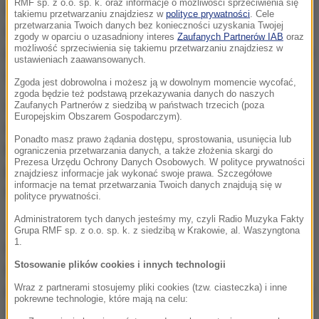
RMF sp. z o.o. sp. k. oraz informacje o możliwości sprzeciwienia się
współistniejącymi, ulegają wolniejszemu
takiemu przetwarzaniu znajdziesz w
polityce prywatności
. Cele
przetwarzania Twoich danych bez konieczności uzyskania Twojej
metabolizmowi. Wszystko to wpływa na większy
zgody w oparciu o uzasadniony interes
Zaufanych Partnerów IAB
oraz
możliwość sprzeciwienia się takiemu przetwarzaniu znajdziesz w
pooperacyjny komfort pacjenta oraz szybszy proces
ustawieniach zaawansowanych.
gojenia i rehabilitacji.
Zgoda jest dobrowolna i możesz ją w dowolnym momencie wycofać,
zgoda będzie też podstawą przekazywania danych do naszych
W środę Ortopedyczno-Rehabilitacyjny Szpital
Zaufanych Partnerów z siedzibą w państwach trzecich (poza
Europejskim Obszarem Gospodarczym).
Kliniczny im. W. Degi w Poznaniu poinformował, że
Ponadto masz prawo żądania dostępu, sprostowania, usunięcia lub
Klinika Ortopedii Kręgosłupa Dorosłych jako
ograniczenia przetwarzania danych, a także złożenia skargi do
Prezesa Urzędu Ochrony Danych Osobowych. W polityce prywatności
pierwsza w Polsce zastosowała tę endoskopową
znajdziesz informacje jak wykonać swoje prawa. Szczegółowe
informacje na temat przetwarzania Twoich danych znajdują się w
technikę
UBE w leczeniu schorzeń kręgosłupa.
polityce prywatności.
Administratorem tych danych jesteśmy my, czyli Radio Muzyka Fakty
Jak wskazał dr hab. n. med. Łukasz Kubaszewski,
Grupa RMF sp. z o.o. sp. k. z siedzibą w Krakowie, al. Waszyngtona
1.
prof. UM - Kierownik Kliniki,
technika UBE,
w
Stosowanie plików cookies i innych technologii
porównaniu z technikami z pojedynczego dostępu,
jest bezpieczniejsza dla chorych
. Ciągła wizualizacja
Wraz z partnerami stosujemy pliki cookies (tzw. ciasteczka) i inne
pokrewne technologie, które mają na celu:
struktur nerwowych jest niemożliwa w innych