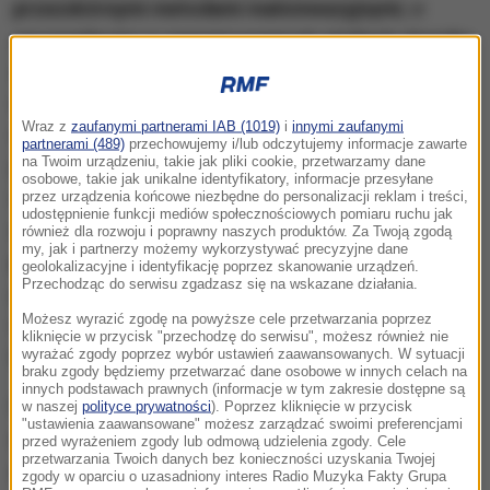
przezskórnymi metodami małoinwazyjnymi
, w
szczególności w zaawansowanych stadiach choroby
zwyrodnieniowej kręgosłupa. Ma także pozytywny
wpływ na postępowanie anestezjologiczne. Jak
Wraz z
zaufanymi partnerami IAB (1019)
i
innymi zaufanymi
wskazano, "poprzez skrócenie czasu trwania samej
partnerami (489)
przechowujemy i/lub odczytujemy informacje zawarte
na Twoim urządzeniu, takie jak pliki cookie, przetwarzamy dane
procedury chirurgicznej oraz znaczną redukcję
osobowe, takie jak unikalne identyfikatory, informacje przesyłane
inwazyjności i urazowości tkanek
zmniejszeniu
przez urządzenia końcowe niezbędne do personalizacji reklam i treści,
udostępnienie funkcji mediów społecznościowych pomiaru ruchu jak
ulega ilość podawanych środków anestetycznych
również dla rozwoju i poprawny naszych produktów. Za Twoją zgodą
my, jak i partnerzy możemy wykorzystywać precyzyjne dane
podczas zabiegu
. W efekcie proces budzenia
geolokalizacyjne i identyfikację poprzez skanowanie urządzeń.
Przechodząc do serwisu zgadzasz się na wskazane działania.
pacjenta odbywa się sprawniej, a tym samym
Możesz wyrazić zgodę na powyższe cele przetwarzania poprzez
mniejsze jest ryzyko wystąpienia groźnych powikłań
kliknięcie w przycisk "przechodzę do serwisu", możesz również nie
krążeniowo-oddechowych".
wyrażać zgody poprzez wybór ustawień zaawansowanych. W sytuacji
braku zgody będziemy przetwarzać dane osobowe w innych celach na
innych podstawach prawnych (informacje w tym zakresie dostępne są
Podkreślono również, że w okresie pooperacyjnym
w naszej
polityce prywatności
). Poprzez kliknięcie w przycisk
"ustawienia zaawansowane" możesz zarządzać swoimi preferencjami
stosuje się mniej środków przeciwbólowych, które
przed wyrażeniem zgody lub odmową udzielenia zgody. Cele
przetwarzania Twoich danych bez konieczności uzyskania Twojej
szczególnie u osób z licznymi schorzeniami
zgody w oparciu o uzasadniony interes Radio Muzyka Fakty Grupa