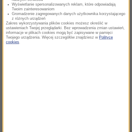
Wyświetlanie spersonalizowanych reklam, które odpowiadają
poznać ciekawą literaturę. Pełną ofertę zajęć
Twoim zainteresowaniom
Gromadzenie zagregowanych danych użytkownika korzystającego
znajdziecie
tutaj
.
z różnych urządzeń
Zakres wykorzystywania plików cookies możesz określić w
ustawieniach Twojej przeglądarki. Bez wprowadzenia zmian ustawień,
informacje w plikach cookies mogą być zapisywane w pamięci
Dalsza część artykułu pod materiałem video:
Twojego urządzenia. Więcej szczegółów znajdziesz w
Polityce
cookies
.
Źródło: RMF FM