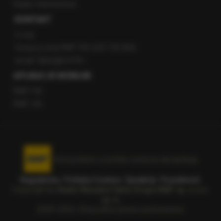
Radio internetowe
KONTAKT
O nas
Gorąca Linia RMF FM: 600 700 800
email: fakty@rmf.fm
APLIKACJE MOBILNE
RMF FM
RMF ON
Korzystanie z portalu oznacza akceptację
Regulaminu
.
Polityka Cookies
.
SpeakUp
.
Prywatność
.
Copyright by
Radio Muzyka Fakty Grupa RMF sp. z o.o.
sp. k.
2009-2026. Wszystkie prawa zastrzeżone.