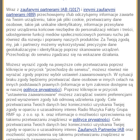
Z nami ciekawie spędzisz ferie, rozwiniesz swoje
Wraz z
zaufanymi partnerami IAB (1017)
i
innymi zaufanymi
talenty, poznasz nowe umiejętności
- tymi słowami
partnerami (489)
przechowujemy i/lub odczytujemy informacje zawarte
pracownicy Pałacu Młodzieży im. Orląt Lwowskich w
na Twoim urządzeniu, takie jak pliki cookie, przetwarzamy dane
osobowe, takie jak unikalne identyfikatory, informacje przesyłane
Olsztynie zachęcają do wspólnych aktywności w
przez urządzenia końcowe niezbędne do personalizacji reklam i treści,
udostępnienie funkcji mediów społecznościowych pomiaru ruchu jak
czasie wolnym od nauki. Łącznie przez dwa
również dla rozwoju i poprawny naszych produktów. Za Twoją zgodą
my, jak i partnerzy możemy wykorzystywać precyzyjne dane
tygodnie ferii będzie można wziąć udział w
geolokalizacyjne i identyfikację poprzez skanowanie urządzeń.
Przechodząc do serwisu zgadzasz się na wskazane działania.
kilkudziesięciu warsztatach i zajęciach.
Możesz wyrazić zgodę na powyższe cele przetwarzania poprzez
kliknięcie w przycisk "przechodzę do serwisu", możesz również nie
Oferta jest bardzo bogata i różnorodna. My nie
wyrażać zgody poprzez wybór ustawień zaawansowanych. W sytuacji
braku zgody będziemy przetwarzać dane osobowe w innych celach na
proponujemy jednych konkretnych zajęć, tylko
innych podstawach prawnych (informacje w tym zakresie dostępne są
w naszej
polityce prywatności
). Poprzez kliknięcie w przycisk
zachęcamy dzieci i młodzież, aby sami komponowali
"ustawienia zaawansowane" możesz zarządzać swoimi preferencjami
sobie, na jakie zajęcia chcą przyjść. Wybierają cztery
przed wyrażeniem zgody lub odmową udzielenia zgody. Cele
przetwarzania Twoich danych bez konieczności uzyskania Twojej
bloki dziennie, każdy blok trwa dwie godziny. Mogą
zgody w oparciu o uzasadniony interes Radio Muzyka Fakty Grupa
RMF sp. z o.o. sp. k. oraz informacje o możliwości sprzeciwienia się
iść na zajęcia muzyczne, potem plastyczne,
takiemu przetwarzaniu znajdziesz w
polityce prywatności
. Cele
przetwarzania Twoich danych bez konieczności uzyskania Twojej
dziennikarskie, a na końcu na jakieś ruchowe. Albo
zgody w oparciu o uzasadniony interes
Zaufanych Partnerów IAB
oraz
możliwość sprzeciwienia się takiemu przetwarzaniu znajdziesz w
mogą wybrać tylko zajęcia związane z plastyką i
ustawieniach zaawansowanych.