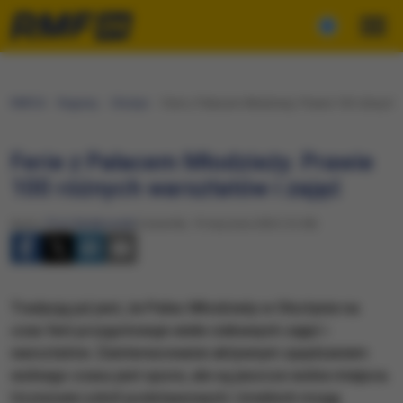
RMF24
Regiony
Olsztyn
Ferie z Pałacem Młodzieży. Prawie 100 różnych 
Ferie z Pałacem Młodzieży. Prawie
100 różnych warsztatów i zajęć
Autor:
Piotr Bułakowski
Czwartek, 19 stycznia 2023 (12:28)
Tradycją już jest, że Pałac Młodzieży w Olsztynie na
czas ferii przygotowuje wiele ciekawych zajęć i
warsztatów. Zainteresowanie aktywnym spędzaniem
wolnego czasu jest spore, ale są jeszcze wolne miejsca.
Uczniowie szkół podstawowych i średnich mogą