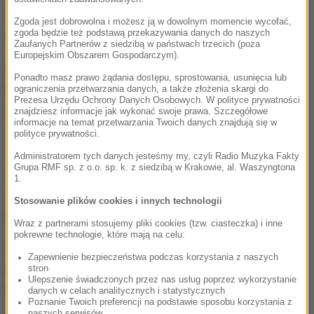
rękodziełem, i rozwijać swój warsztat
- mówi
Zgoda jest dobrowolna i możesz ją w dowolnym momencie wycofać,
zgoda będzie też podstawą przekazywania danych do naszych
dyrektorka Pałacu Młodzieży Angelika Stawisińska.
Zaufanych Partnerów z siedzibą w państwach trzecich (poza
Europejskim Obszarem Gospodarczym).
Zajęcia odbywać się będą od 9:00 do 15:00
.
Ponadto masz prawo żądania dostępu, sprostowania, usunięcia lub
Nauczyciele przygotowali też wspólne wyjścia,
ograniczenia przetwarzania danych, a także złożenia skargi do
Prezesa Urzędu Ochrony Danych Osobowych. W polityce prywatności
animacje, spacery, aby miło spędzać razem czas.
znajdziesz informacje jak wykonać swoje prawa. Szczegółowe
informacje na temat przetwarzania Twoich danych znajdują się w
Jak dostać się na zajęcia?
Wystarczy wejść na
polityce prywatności.
stronę Pałacu Młodzieży w zakładkę "Zima z
Administratorem tych danych jesteśmy my, czyli Radio Muzyka Fakty
Grupa RMF sp. z o.o. sp. k. z siedzibą w Krakowie, al. Waszyngtona
Pałacem", wypełnić formularz i przychodzi się na
1.
zajęcia. Miejsca jeszcze są, jest z czego wybierać
-
Stosowanie plików cookies i innych technologii
tłumaczy dyrektorka.
Wraz z partnerami stosujemy pliki cookies (tzw. ciasteczka) i inne
pokrewne technologie, które mają na celu:
Wśród prawie stu aktywności można wymienić m.in.
Zapewnienie bezpieczeństwa podczas korzystania z naszych
warsztaty budowania karmników, warsztaty
stron
Ulepszenie świadczonych przez nas usług poprzez wykorzystanie
taneczne, muzyczne, plastyczne.
Chętni mogą też
danych w celach analitycznych i statystycznych
Poznanie Twoich preferencji na podstawie sposobu korzystania z
zmierzyć się ze strzelectwem sportowym albo
naszych serwisów