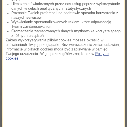
Ulepszenie świadczonych przez nas usług poprzez wykorzystanie
danych w celach analitycznych i statystycznych
Poznanie Twoich preferencji na podstawie sposobu korzystania z
naszych serwisów
Wyświetlanie spersonalizowanych reklam, które odpowiadają
Twoim zainteresowaniom
Gromadzenie zagregowanych danych użytkownika korzystającego
z różnych urządzeń
Zakres wykorzystywania plików cookies możesz określić w
ustawieniach Twojej przeglądarki. Bez wprowadzenia zmian ustawień,
informacje w plikach cookies mogą być zapisywane w pamięci
Twojego urządzenia. Więcej szczegółów znajdziesz w
Polityce
cookies
.
Brexit określił jako "katastrofalny błąd", a
zacieśnienie relacji z Europą
- jako szansę na
odbudowę brytyjskiej gospodarki, wzmocnienie
handlu oraz obrony przed zagrożeniami ze strony
Rosji i polityki "America First" Donalda Trumpa.
Andy Burnham kolejnym