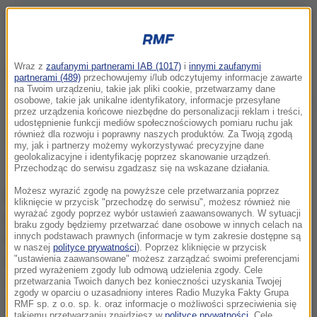
Wraz z
zaufanymi partnerami IAB (1017)
i
innymi zaufanymi
partnerami (489)
przechowujemy i/lub odczytujemy informacje zawarte
na Twoim urządzeniu, takie jak pliki cookie, przetwarzamy dane
/
East News
osobowe, takie jak unikalne identyfikatory, informacje przesyłane
przez urządzenia końcowe niezbędne do personalizacji reklam i treści,
udostępnienie funkcji mediów społecznościowych pomiaru ruchu jak
Po więcej aktualnych informacji zapraszamy
również dla rozwoju i poprawny naszych produktów. Za Twoją zgodą
my, jak i partnerzy możemy wykorzystywać precyzyjne dane
do
RMF24.pl
geolokalizacyjne i identyfikację poprzez skanowanie urządzeń.
Przechodząc do serwisu zgadzasz się na wskazane działania.
Możesz wyrazić zgodę na powyższe cele przetwarzania poprzez
Podczas konferencji prasowej zorganizowanej
kliknięcie w przycisk "przechodzę do serwisu", możesz również nie
wyrażać zgody poprzez wybór ustawień zaawansowanych. W sytuacji
przez organizację Progress, powiązaną z Partią
braku zgody będziemy przetwarzać dane osobowe w innych celach na
innych podstawach prawnych (informacje w tym zakresie dostępne są
Pracy, Streeting podkreślił konieczność otwartej
w naszej
polityce prywatności
). Poprzez kliknięcie w przycisk
rywalizacji o przywództwo.
Potrzebujemy porządnej
"ustawienia zaawansowane" możesz zarządzać swoimi preferencjami
przed wyrażeniem zgody lub odmową udzielenia zgody. Cele
rywalizacji z najlepszymi kandydatami na boisku i
przetwarzania Twoich danych bez konieczności uzyskania Twojej
zgody w oparciu o uzasadniony interes Radio Muzyka Fakty Grupa
dlatego wystartuję
- zadeklarował. Dodał, że nie
RMF sp. z o.o. sp. k. oraz informacje o możliwości sprzeciwienia się
takiemu przetwarzaniu znajdziesz w
polityce prywatności
. Cele