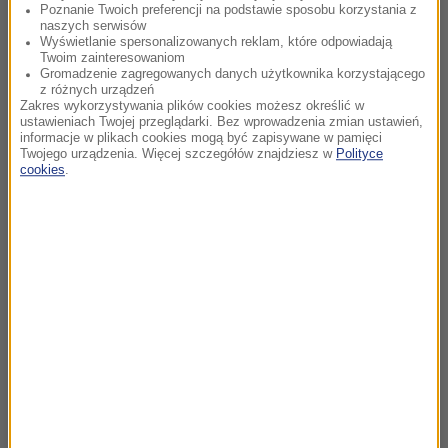
Poznanie Twoich preferencji na podstawie sposobu korzystania z
naszych serwisów
Wyświetlanie spersonalizowanych reklam, które odpowiadają
Twoim zainteresowaniom
Gromadzenie zagregowanych danych użytkownika korzystającego
z różnych urządzeń
Zakres wykorzystywania plików cookies możesz określić w
ustawieniach Twojej przeglądarki. Bez wprowadzenia zmian ustawień,
informacje w plikach cookies mogą być zapisywane w pamięci
Twojego urządzenia. Więcej szczegółów znajdziesz w
Polityce
cookies
.