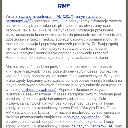
Bydgoszczy doszło do wypadku tramwaju.
Wraz z
zaufanymi partnerami IAB (1017)
i
innymi zaufanymi
Jeden z wagonów wypadł z torów
,
a następnie
partnerami (489)
przechowujemy i/lub odczytujemy informacje zawarte
na Twoim urządzeniu, takie jak pliki cookie, przetwarzamy dane
uderzył w słup sygnalizacji świetlnej.
osobowe, takie jak unikalne identyfikatory, informacje przesyłane
przez urządzenia końcowe niezbędne do personalizacji reklam i treści,
udostępnienie funkcji mediów społecznościowych pomiaru ruchu jak
W wyniku wypadku
poszkodowane zostały trzy
również dla rozwoju i poprawny naszych produktów. Za Twoją zgodą
my, jak i partnerzy możemy wykorzystywać precyzyjne dane
osoby -
dwie kobiety i mężczyzna. Zostali oni
geolokalizacyjne i identyfikację poprzez skanowanie urządzeń.
Przechodząc do serwisu zgadzasz się na wskazane działania.
przewiezieni do szpitala. Motorniczy był trzeźwy.
Możesz wyrazić zgodę na powyższe cele przetwarzania poprzez
kliknięcie w przycisk "przechodzę do serwisu", możesz również nie
Na miejscu pracują już służby.
wyrażać zgody poprzez wybór ustawień zaawansowanych. W sytuacji
braku zgody będziemy przetwarzać dane osobowe w innych celach na
innych podstawach prawnych (informacje w tym zakresie dostępne są
Dalsza część artykułu pod materiałem video:
w naszej
polityce prywatności
). Poprzez kliknięcie w przycisk
"ustawienia zaawansowane" możesz zarządzać swoimi preferencjami
przed wyrażeniem zgody lub odmową udzielenia zgody. Cele
przetwarzania Twoich danych bez konieczności uzyskania Twojej
zgody w oparciu o uzasadniony interes Radio Muzyka Fakty Grupa
RMF sp. z o.o. sp. k. oraz informacje o możliwości sprzeciwienia się
takiemu przetwarzaniu znajdziesz w
polityce prywatności
. Cele
przetwarzania Twoich danych bez konieczności uzyskania Twojej
zgody w oparciu o uzasadniony interes
Zaufanych Partnerów IAB
oraz