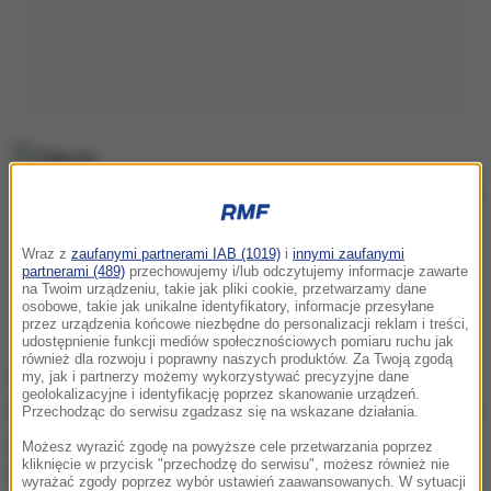
/
materiały prasowe
Najnowsze informacje z kraju i ze świata
Wraz z
zaufanymi partnerami IAB (1019)
i
innymi zaufanymi
partnerami (489)
przechowujemy i/lub odczytujemy informacje zawarte
znajdziesz na
rmf24.pl
.
na Twoim urządzeniu, takie jak pliki cookie, przetwarzamy dane
osobowe, takie jak unikalne identyfikatory, informacje przesyłane
przez urządzenia końcowe niezbędne do personalizacji reklam i treści,
udostępnienie funkcji mediów społecznościowych pomiaru ruchu jak
również dla rozwoju i poprawny naszych produktów. Za Twoją zgodą
Od poniedziałku (1 czerwca) w Urzędzie Miasta
my, jak i partnerzy możemy wykorzystywać precyzyjne dane
geolokalizacyjne i identyfikację poprzez skanowanie urządzeń.
Lublin zacznie funkcjonować Wydział Świadczeń. Do
Przechodząc do serwisu zgadzasz się na wskazane działania.
jego zadań będą należeć
wszystkie sprawy w
Możesz wyrazić zgodę na powyższe cele przetwarzania poprzez
kliknięcie w przycisk "przechodzę do serwisu", możesz również nie
zakresie przyznawania i wypłaty świadczeń
wyrażać zgody poprzez wybór ustawień zaawansowanych. W sytuacji