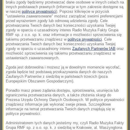
braku zgody będziemy przetwarzać dane osobowe w innych celach na
mieszkankom i mieszkańcom Lublina,
innych podstawach prawnych (informacje w tym zakresie dostępne są
w naszej
polityce prywatności
). Poprzez kliknięcie w przycisk
rozproszone dotychczas w różnych jednostkach.
"ustawienia zaawansowane" możesz zarządzać swoimi preferencjami
przed wyrażeniem zgody lub odmową udzielenia zgody. Cele
przetwarzania Twoich danych bez konieczności uzyskania Twojej
Nowe miejsce znajduje się
przy ul.
zgody w oparciu o uzasadniony interes Radio Muzyka Fakty Grupa
Zembrzyckiej
88-92.
RMF sp. z o.o. sp. k. oraz informacje o możliwości sprzeciwienia się
takiemu przetwarzaniu znajdziesz w
polityce prywatności
. Cele
przetwarzania Twoich danych bez konieczności uzyskania Twojej
zgody w oparciu o uzasadniony interes
Zaufanych Partnerów IAB
oraz
Dalsza część artykułu pod materiałem video:
możliwość sprzeciwienia się takiemu przetwarzaniu znajdziesz w
ustawieniach zaawansowanych.
Zgoda jest dobrowolna i możesz ją w dowolnym momencie wycofać,
zgoda będzie też podstawą przekazywania danych do naszych
Zaufanych Partnerów z siedzibą w państwach trzecich (poza
Europejskim Obszarem Gospodarczym).
Ponadto masz prawo żądania dostępu, sprostowania, usunięcia lub
ograniczenia przetwarzania danych, a także złożenia skargi do
Prezesa Urzędu Ochrony Danych Osobowych. W polityce prywatności
znajdziesz informacje jak wykonać swoje prawa. Szczegółowe
informacje na temat przetwarzania Twoich danych znajdują się w
polityce prywatności.
Administratorem tych danych jesteśmy my, czyli Radio Muzyka Fakty
Grupa RMF sp. z o.o. sp. k. z siedzibą w Krakowie, al. Waszyngtona