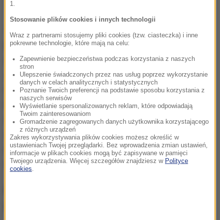
1.
Stosowanie plików cookies i innych technologii
"Aby usprawnić obsługę mieszkanek i mieszkańców
Wraz z partnerami stosujemy pliki cookies (tzw. ciasteczka) i inne
pokrewne technologie, które mają na celu:
Miasto skoncentrowało w jednym miejscu
Zapewnienie bezpieczeństwa podczas korzystania z naszych
wszystkie działania związane z przyznawaniem
stron
świadczeń. Dotychczas zadania te były częściowo
Ulepszenie świadczonych przez nas usług poprzez wykorzystanie
danych w celach analitycznych i statystycznych
realizowane przez Miejski Ośrodek Pomocy
Poznanie Twoich preferencji na podstawie sposobu korzystania z
naszych serwisów
Rodzinie, a częściowo przez Urząd Miasta. Teraz
Wyświetlanie spersonalizowanych reklam, które odpowiadają
Twoim zainteresowaniom
wszystkie sprawy z tego zakresu będzie można
Gromadzenie zagregowanych danych użytkownika korzystającego
z różnych urządzeń
załatwić w jednym miejscu" - podkreśla Anna
Zakres wykorzystywania plików cookies możesz określić w
ustawieniach Twojej przeglądarki. Bez wprowadzenia zmian ustawień,
Augustyniak, Zastępca Prezydenta Miasta Lublina
informacje w plikach cookies mogą być zapisywane w pamięci
Twojego urządzenia. Więcej szczegółów znajdziesz w
Polityce
ds. Społecznych.
cookies
.
Co będzie można załatwić w nowym
miejscu?