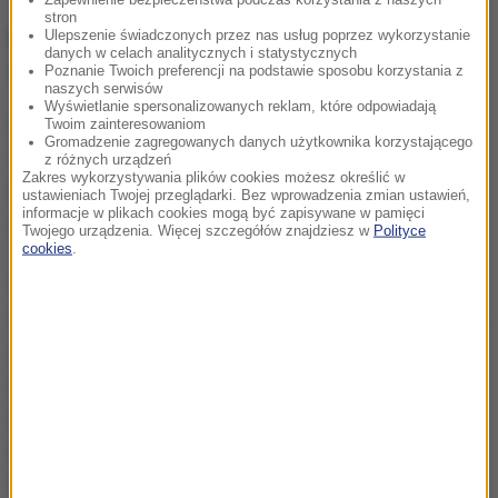
stron
Koszulki sportowe - komfort
Ulepszenie świadczonych przez nas usług poprzez wykorzystanie
danych w celach analitycznych i statystycznych
termiczny
Poznanie Twoich preferencji na podstawie sposobu korzystania z
naszych serwisów
Wyświetlanie spersonalizowanych reklam, które odpowiadają
Koszulki treningowe
powinny wspierać naturalną
Twoim zainteresowaniom
Gromadzenie zagregowanych danych użytkownika korzystającego
termoregulację organizmu. Materiały techniczne,
z różnych urządzeń
Zakres wykorzystywania plików cookies możesz określić w
które odprowadzają pot i zapewniają przewiewność,
ustawieniach Twojej przeglądarki. Bez wprowadzenia zmian ustawień,
informacje w plikach cookies mogą być zapisywane w pamięci
są dziś standardem w dobrej odzieży sportowej.
Twojego urządzenia. Więcej szczegółów znajdziesz w
Polityce
cookies
.
W zależności od intensywności treningu można
wybierać między klasycznymi koszulkami a bardziej
zaawansowanymi topami treningowymi, które
sprawdzają się szczególnie podczas ćwiczeń
siłowych lub zajęć fitness. Odpowiednio dobrany
model ma bezpośredni wpływ na komfort podczas
wysiłku.