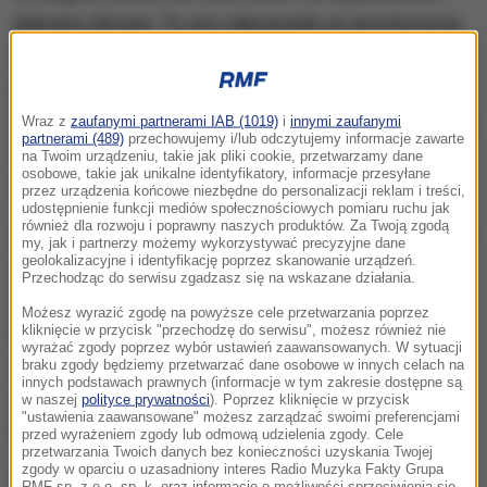
dobrane obuwie. To ono odpowiada za amortyzację
oraz ochronę stawów przed nadmiernymi
przeciążeniami. W zależności od nawierzchni
stosuje się różne rozwiązania - inne
buty do biegania
Wraz z
zaufanymi partnerami IAB (1019)
i
innymi zaufanymi
partnerami (489)
przechowujemy i/lub odczytujemy informacje zawarte
sprawdzą się na asfalcie, inne w terenie, a jeszcze
na Twoim urządzeniu, takie jak pliki cookie, przetwarzamy dane
osobowe, takie jak unikalne identyfikatory, informacje przesyłane
inne na bieżni mechanicznej.
przez urządzenia końcowe niezbędne do personalizacji reklam i treści,
udostępnienie funkcji mediów społecznościowych pomiaru ruchu jak
również dla rozwoju i poprawny naszych produktów. Za Twoją zgodą
Warto zwrócić uwagę na dopasowanie buta do stopy
my, jak i partnerzy możemy wykorzystywać precyzyjne dane
geolokalizacyjne i identyfikację poprzez skanowanie urządzeń.
oraz stylu biegania, ponieważ źle dobrane obuwie
Przechodząc do serwisu zgadzasz się na wskazane działania.
szybko odbija się na komforcie i może prowadzić do
Możesz wyrazić zgodę na powyższe cele przetwarzania poprzez
kliknięcie w przycisk "przechodzę do serwisu", możesz również nie
kontuzji. Ma to szczególne znaczenie przy
wyrażać zgody poprzez wybór ustawień zaawansowanych. W sytuacji
regularnych treningach, gdzie nawet drobne
braku zgody będziemy przetwarzać dane osobowe w innych celach na
innych podstawach prawnych (informacje w tym zakresie dostępne są
niedopasowanie z czasem wpływa na technikę
w naszej
polityce prywatności
). Poprzez kliknięcie w przycisk
"ustawienia zaawansowane" możesz zarządzać swoimi preferencjami
biegu i odczuwalne zmęczenie.
przed wyrażeniem zgody lub odmową udzielenia zgody. Cele
przetwarzania Twoich danych bez konieczności uzyskania Twojej
zgody w oparciu o uzasadniony interes Radio Muzyka Fakty Grupa
RMF sp. z o.o. sp. k. oraz informacje o możliwości sprzeciwienia się