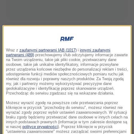
Sąd Okręgowy w Krakowie oddalił protest
Wraz z
zaufanymi partnerami IAB (1017)
i
innymi zaufanymi
dotyczący ważności referendum z 24 maja.
partnerami (489)
przechowujemy i/lub odczytujemy informacje zawarte
na Twoim urządzeniu, takie jak pliki cookie, przetwarzamy dane
osobowe, takie jak unikalne identyfikatory, informacje przesyłane
Wnioskodawca, Edward E. Nowak, zarzucał
przez urządzenia końcowe niezbędne do personalizacji reklam i treści,
udostępnienie funkcji mediów społecznościowych pomiaru ruchu jak
łamanie ciszy referendalnej przez media i
również dla rozwoju i poprawny naszych produktów. Za Twoją zgodą
my, jak i partnerzy możemy wykorzystywać precyzyjne dane
użytkowników mediów społecznościowych.
geolokalizacyjne i identyfikację poprzez skanowanie urządzeń.
Przechodząc do serwisu zgadzasz się na wskazane działania.
Więcej informacji z Polski i świata znajdziesz
Możesz wyrazić zgodę na powyższe cele przetwarzania poprzez
na
RMF24.pl
.
kliknięcie w przycisk "przechodzę do serwisu", możesz również nie
wyrażać zgody poprzez wybór ustawień zaawansowanych. W sytuacji
braku zgody będziemy przetwarzać dane osobowe w innych celach na
innych podstawach prawnych (informacje w tym zakresie dostępne są
W środę Sąd Okręgowy w Krakowie rozpatrzył
w naszej
polityce prywatności
). Poprzez kliknięcie w przycisk
"ustawienia zaawansowane" możesz zarządzać swoimi preferencjami
protest dotyczący ważności referendum