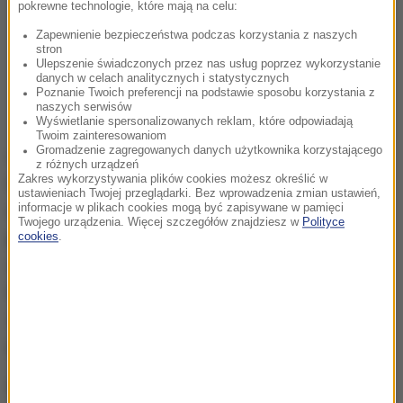
pokrewne technologie, które mają na celu:
Zapewnienie bezpieczeństwa podczas korzystania z naszych
stron
Ulepszenie świadczonych przez nas usług poprzez wykorzystanie
danych w celach analitycznych i statystycznych
Poznanie Twoich preferencji na podstawie sposobu korzystania z
naszych serwisów
Wyświetlanie spersonalizowanych reklam, które odpowiadają
Twoim zainteresowaniom
Gromadzenie zagregowanych danych użytkownika korzystającego
Co więcej, prezydent Warszawy zwrócił się do Rady
z różnych urządzeń
Zakres wykorzystywania plików cookies możesz określić w
Nadzorczej szpitala, aby
odwołała z funkcji
ustawieniach Twojej przeglądarki. Bez wprowadzenia zmian ustawień,
informacje w plikach cookies mogą być zapisywane w pamięci
członka zarządu i dyrektora ds. medycznych
Twojego urządzenia. Więcej szczegółów znajdziesz w
Polityce
placówki dr Agatę Kusz-Rynkun.
Częściowe wyniki
cookies
.
audytu potwierdziły nieprawidłowości przy obsadzie
lekarza w grafiku SOR. Dlatego szpital przygotowuje
zawiadomienie o podejrzeniu popełnienia oszustwa
przez lekarza Dawida Kacprzyka.
Rada Nadzorcza szpitala zbiera się jutro. Dyrektor