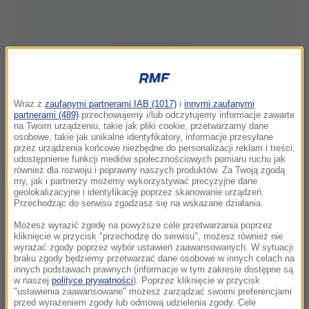
Wraz z
zaufanymi partnerami IAB (1017)
i
innymi zaufanymi
partnerami (489)
przechowujemy i/lub odczytujemy informacje zawarte
na Twoim urządzeniu, takie jak pliki cookie, przetwarzamy dane
osobowe, takie jak unikalne identyfikatory, informacje przesyłane
przez urządzenia końcowe niezbędne do personalizacji reklam i treści,
udostępnienie funkcji mediów społecznościowych pomiaru ruchu jak
również dla rozwoju i poprawny naszych produktów. Za Twoją zgodą
my, jak i partnerzy możemy wykorzystywać precyzyjne dane
geolokalizacyjne i identyfikację poprzez skanowanie urządzeń.
Przechodząc do serwisu zgadzasz się na wskazane działania.
Po więcej aktualnych informacji zapraszamy
Możesz wyrazić zgodę na powyższe cele przetwarzania poprzez
do
RMF24.pl
kliknięcie w przycisk "przechodzę do serwisu", możesz również nie
wyrażać zgody poprzez wybór ustawień zaawansowanych. W sytuacji
braku zgody będziemy przetwarzać dane osobowe w innych celach na
Dymisja Kacprzyka ma być efektem pierwszych
innych podstawach prawnych (informacje w tym zakresie dostępne są
w naszej
polityce prywatności
). Poprzez kliknięcie w przycisk
ustaleń zleconego przez prezydenta Warszawy
"ustawienia zaawansowane" możesz zarządzać swoimi preferencjami
przed wyrażeniem zgody lub odmową udzielenia zgody. Cele