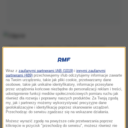
Najnowsze informacje z kraju i ze świata
znajdziesz na
RMF24.pl
. Bądź na bieżąco.
Wraz z
zaufanymi partnerami IAB (1019)
i
innymi zaufanymi
Jak wynika z raportu "Szczęśliwy dom: Na własnych
partnerami (489)
przechowujemy i/lub odczytujemy informacje zawarte
na Twoim urządzeniu, takie jak pliki cookie, przetwarzamy dane
zasadach. Młodzi Dorośli na rynku nieruchomości"
osobowe, takie jak unikalne identyfikatory, informacje przesyłane
przez urządzenia końcowe niezbędne do personalizacji reklam i treści,
przeprowadzonego w latach 2024-2025, wielu
udostępnienie funkcji mediów społecznościowych pomiaru ruchu jak
młodych Polaków jest skłonna migrować za
również dla rozwoju i poprawny naszych produktów. Za Twoją zgodą
my, jak i partnerzy możemy wykorzystywać precyzyjne dane
lepszymi warunkami lokalowymi, aby utrzymać
geolokalizacyjne i identyfikację poprzez skanowanie urządzeń.
Przechodząc do serwisu zgadzasz się na wskazane działania.
dotychczasowy styl życia. 71 proc. z nich wskazało,
Możesz wyrazić zgodę na powyższe cele przetwarzania poprzez
że dopuszcza w przyszłości zmianę miejscowości,
kliknięcie w przycisk "przechodzę do serwisu", możesz również nie