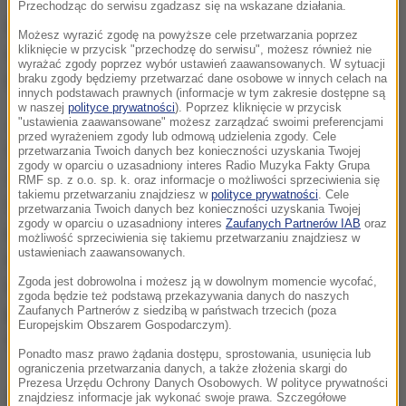
Przechodząc do serwisu zgadzasz się na wskazane działania.
Duńska strona poinformowała skandynawskie
Możesz wyrazić zgodę na powyższe cele przetwarzania poprzez
kliknięcie w przycisk "przechodzę do serwisu", możesz również nie
media, że sprawa wydalenia Norwega do Polski ma
wyrażać zgody poprzez wybór ustawień zaawansowanych. W sytuacji
być rozpatrywana we wtorek lub w środę.
braku zgody będziemy przetwarzać dane osobowe w innych celach na
innych podstawach prawnych (informacje w tym zakresie dostępne są
w naszej
polityce prywatności
). Poprzez kliknięcie w przycisk
Jak nieoficjalnie dowiedział się Onet, wątpliwości do
"ustawienia zaawansowane" możesz zarządzać swoimi preferencjami
przed wyrażeniem zgody lub odmową udzielenia zgody. Cele
tego, czy polski system sprawiedliwości rzetelnie
przetwarzania Twoich danych bez konieczności uzyskania Twojej
zgody w oparciu o uzasadniony interes Radio Muzyka Fakty Grupa
osądzi Norwega, już się pojawiły. Do Sądu
RMF sp. z o.o. sp. k. oraz informacje o możliwości sprzeciwienia się
takiemu przetwarzaniu znajdziesz w
polityce prywatności
. Cele
Okręgowego w Krakowie w poniedziałek nadeszło
przetwarzania Twoich danych bez konieczności uzyskania Twojej
zgody w oparciu o uzasadniony interes
Zaufanych Partnerów IAB
oraz
pismo zwrotne z Danii.
Tamtejsi sędziowie chcą
możliwość sprzeciwienia się takiemu przetwarzaniu znajdziesz w
ustawieniach zaawansowanych.
wiedzieć, czy wniosek o ENA podpisał legalnie
Zgoda jest dobrowolna i możesz ją w dowolnym momencie wycofać,
wybrany sędzia, czy też może neo-sędzia
zgoda będzie też podstawą przekazywania danych do naszych
powołany z udziałem nowej Krajowej Rady
Zaufanych Partnerów z siedzibą w państwach trzecich (poza
Europejskim Obszarem Gospodarczym).
Sądownictwa, która jest nieuznawana w Europie.
Ponadto masz prawo żądania dostępu, sprostowania, usunięcia lub
ograniczenia przetwarzania danych, a także złożenia skargi do
Prezesa Urzędu Ochrony Danych Osobowych. W polityce prywatności
Dalsza część artykułu pod materiałem video:
znajdziesz informacje jak wykonać swoje prawa. Szczegółowe