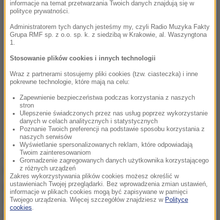
informacje na temat przetwarzania Twoich danych znajdują się w
polityce prywatności.
Administratorem tych danych jesteśmy my, czyli Radio Muzyka Fakty
Grupa RMF sp. z o.o. sp. k. z siedzibą w Krakowie, al. Waszyngtona
1.
Stosowanie plików cookies i innych technologii
Wraz z partnerami stosujemy pliki cookies (tzw. ciasteczka) i inne
pokrewne technologie, które mają na celu:
Zapewnienie bezpieczeństwa podczas korzystania z naszych
stron
Ulepszenie świadczonych przez nas usług poprzez wykorzystanie
danych w celach analitycznych i statystycznych
Poznanie Twoich preferencji na podstawie sposobu korzystania z
naszych serwisów
Wyświetlanie spersonalizowanych reklam, które odpowiadają
Twoim zainteresowaniom
Ingebrigt G. został zatrzymany w sobotę po 22:37 w
Gromadzenie zagregowanych danych użytkownika korzystającego
z różnych urządzeń
Kopenhadze na podstawicie ogłoszonego przez
Zakres wykorzystywania plików cookies możesz określić w
polską stronę Child Alertu. Po zabójstwie 25-latek
ustawieniach Twojej przeglądarki. Bez wprowadzenia zmian ustawień,
informacje w plikach cookies mogą być zapisywane w pamięci
zbiegł, zabierając ze sobą 5-letnią Mię, córkę, której
Twojego urządzenia. Więcej szczegółów znajdziesz w
Polityce
cookies
.
matką była zamordowana 26-letnia Pamela.