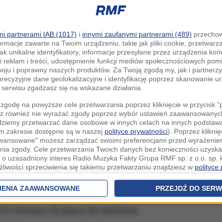
i partnerami IAB (1017)
i
innymi zaufanymi partnerami (489)
przechow
ormacje zawarte na Twoim urządzeniu, takie jak pliki cookie, przetwar
jak unikalne identyfikatory, informacje przesyłane przez urządzenia k
i reklam i treści, udostępnienie funkcji mediów społecznościowych pom
woju i poprawny naszych produktów. Za Twoją zgodą my, jak i partner
recyzyjne dane geolokalizacyjne i identyfikację poprzez skanowanie u
serwisu zgadzasz się na wskazane działania.
arunkach skrajnie dla niego niebezpiecznych, bez dostę
 nim sprawowały osoby nietrzeźwe, policjanci na miejsce
zgodę na powyższe cele przetwarzania poprzez kliknięcie w przycisk 
z również nie wyrażać zgody poprzez wybór ustawień zaawansowanych
 noworodka na badania do szpitala
- przekazał Mateusz
dziemy przetwarzać dane osobowe w innych celach na innych podsta
ym zakresie dostępne są w naszej
polityce prywatności
). Poprzez kliknię
kiej policji.
awansowane" możesz zarządzać swoimi preferencjami przed wyrażenie
ia zgody. Cele przetwarzania Twoich danych bez konieczności uzyska
 aresztu.
Po wytrzeźwieniu zostanie przekazana do zak
 o uzasadniony interes Radio Muzyka Fakty Grupa RMF sp. z o.o. sp. k
żliwości sprzeciwienia się takiemu przetwarzaniu znajdziesz w
polityce
enia.
nia Twoich danych bez konieczności uzyskania Twojej zgody w oparci
ch Partnerów IAB
oraz możliwość sprzeciwienia się takiemu przetwarza
IENIA ZAAWANSOWANE
PRZEJDŹ DO SERW
aawansowanych.
 zarzuty narażenia na niebezpieczeństwo dziecka, któ
ch miesięcy do pięciu lat więzienia.
rowolna i możesz ją w dowolnym momencie wycofać, zgoda będzie też
anych do naszych Zaufanych Partnerów z siedzibą w państwach trzec