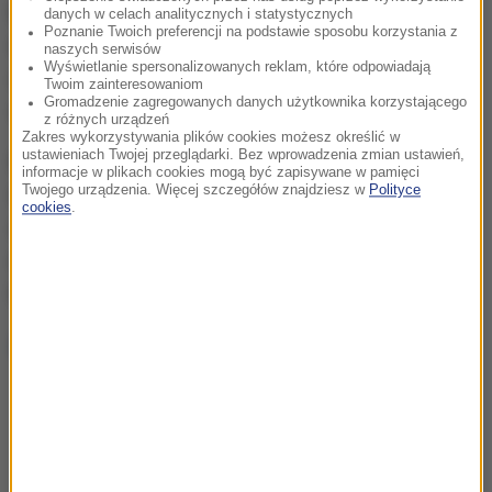
Event ten skierowany jest przede wszystkim do
danych w celach analitycznych i statystycznych
Poznanie Twoich preferencji na podstawie sposobu korzystania z
młodzieży i osób pracujących w oświacie, ale także
naszych serwisów
Wyświetlanie spersonalizowanych reklam, które odpowiadają
do każdego kto czuje, że chce poszerzyć swoją
Twoim zainteresowaniom
Gromadzenie zagregowanych danych użytkownika korzystającego
wiedzę na temat odporności psychicznej.
z różnych urządzeń
Zakres wykorzystywania plików cookies możesz określić w
ustawieniach Twojej przeglądarki. Bez wprowadzenia zmian ustawień,
Pomysłodawcami wydaczenia jest dwóch
informacje w plikach cookies mogą być zapisywane w pamięci
Twojego urządzenia. Więcej szczegółów znajdziesz w
Polityce
nastolatków - Juliusz Zgliński - działacz na rzecz
cookies
.
osób z niepełnosprawnością oraz mówca
motywacyjny, a także krakowski licealista - Mateusz
Piątek.
Zapisz się na konferencję [KLIKNIJ]