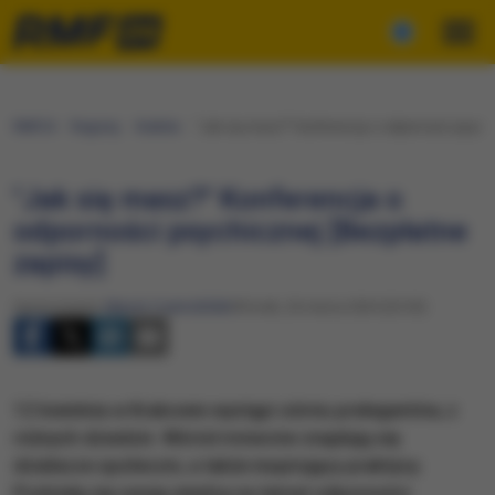
RMF24
Regiony
Kraków
"Jak się masz?" Konferencja o odporności psychi
"Jak się masz?" Konferencja o
odporności psychicznej [Bezpłatne
zapisy]
Opracowanie:
Marcin Czarnobilski
Wtorek, 26 marca 2024 (23:30)
12 kwietnia w Krakowie wystąpi ośmiu prelegentów, z
różnych dziedzin. Wśród mówców znajdują się
działacze społeczni, a także inspirujący praktycy.
Podzielą się swoją wiedzą na temat odporności