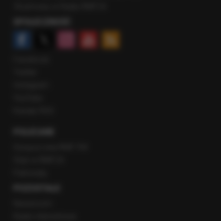
Rozmowy w Radiu RMF24
SPOŁECZNOŚĆ
Facebook
Twitter
Instagram
YouTube
Kanały RSS
POLECANE
Gorąca Linia RMF FM
Staż w RMF24
Patronaty
POZOSTAŁE
Newsroom
Radio internetowe