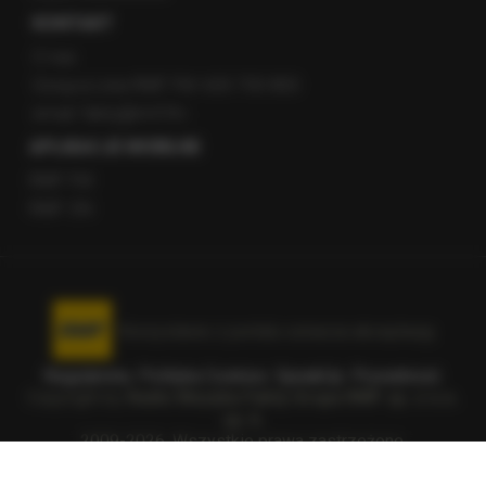
KONTAKT
O nas
Gorąca Linia RMF FM: 600 700 800
email: fakty@rmf.fm
APLIKACJE MOBILNE
RMF FM
RMF ON
Korzystanie z portalu oznacza akceptację
Regulaminu
.
Polityka Cookies
.
SpeakUp
.
Prywatność
.
Copyright by
Radio Muzyka Fakty Grupa RMF sp. z o.o.
sp. k.
2009-2026. Wszystkie prawa zastrzeżone.