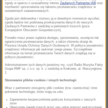
zgody w oparciu o uzasadniony interes
Zaufanych Partnerów IAB
oraz
możliwość sprzeciwienia się takiemu przetwarzaniu znajdziesz w
ustawieniach zaawansowanych.
Zgoda jest dobrowolna i możesz ją w dowolnym momencie wycofać,
zgoda będzie też podstawą przekazywania danych do naszych
Zaufanych Partnerów z siedzibą w państwach trzecich (poza
Europejskim Obszarem Gospodarczym).
Ponadto masz prawo żądania dostępu, sprostowania, usunięcia lub
ograniczenia przetwarzania danych, a także złożenia skargi do
Prezesa Urzędu Ochrony Danych Osobowych. W polityce prywatności
znajdziesz informacje jak wykonać swoje prawa. Szczegółowe
informacje na temat przetwarzania Twoich danych znajdują się w
polityce prywatności.
Administratorem tych danych jesteśmy my, czyli Radio Muzyka Fakty
Grupa RMF sp. z o.o. sp. k. z siedzibą w Krakowie, al. Waszyngtona
Jak zapowiadają organizatorzy, to wyjątkowe
1.
wydarzenie będzie stanowić doskonałą okazję do
Stosowanie plików cookies i innych technologii
poszerzenia wiedzy na temat zdrowia
Wraz z partnerami stosujemy pliki cookies (tzw. ciasteczka) i inne
psychicznego, zdobycia praktycznych umiejętności
pokrewne technologie, które mają na celu:
oraz nawiązania inspirujących kontaktów.
Zapewnienie bezpieczeństwa podczas korzystania z naszych
stron
Ulepszenie świadczonych przez nas usług poprzez wykorzystanie