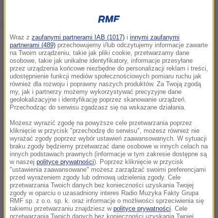
zdj. ilustracyjne
Konferencja pod hasłem "Jak się masz?" odbędzie
Wraz z
zaufanymi partnerami IAB (1017)
i
innymi zaufanymi
się 12 kwietnia w Hotelu Campanile Krakow South.
partnerami (489)
przechowujemy i/lub odczytujemy informacje zawarte
na Twoim urządzeniu, takie jak pliki cookie, przetwarzamy dane
Tematy, które będą poruszane podczas konferencji
osobowe, takie jak unikalne identyfikatory, informacje przesyłane
przez urządzenia końcowe niezbędne do personalizacji reklam i treści,
obejmują:
udostępnienie funkcji mediów społecznościowych pomiaru ruchu jak
również dla rozwoju i poprawny naszych produktów. Za Twoją zgodą
my, jak i partnerzy możemy wykorzystywać precyzyjne dane
badania nad zdrowiem psychicznym,
geolokalizacyjne i identyfikację poprzez skanowanie urządzeń.
Przechodząc do serwisu zgadzasz się na wskazane działania.
strategie radzenia sobie ze stresem,
Możesz wyrazić zgodę na powyższe cele przetwarzania poprzez
kliknięcie w przycisk "przechodzę do serwisu", możesz również nie
społeczne aspekty odporności psychicznej,
wyrażać zgody poprzez wybór ustawień zaawansowanych. W sytuacji
braku zgody będziemy przetwarzać dane osobowe w innych celach na
innowacyjne podejścia terapeutyczne,
innych podstawach prawnych (informacje w tym zakresie dostępne są
w naszej
polityce prywatności
). Poprzez kliknięcie w przycisk
praktyczne narzędzia wspierające rozwój
"ustawienia zaawansowane" możesz zarządzać swoimi preferencjami
przed wyrażeniem zgody lub odmową udzielenia zgody. Cele
osobisty.
przetwarzania Twoich danych bez konieczności uzyskania Twojej
zgody w oparciu o uzasadniony interes Radio Muzyka Fakty Grupa
RMF sp. z o.o. sp. k. oraz informacje o możliwości sprzeciwienia się
takiemu przetwarzaniu znajdziesz w
polityce prywatności
. Cele
Dalsza część artykułu pod materiałem video:
przetwarzania Twoich danych bez konieczności uzyskania Twojej