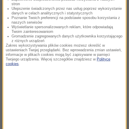
Według policjantów,
nie było to jednak oficjalne
stron
Ulepszenie świadczonych przez nas usług poprzez wykorzystanie
zawiadomienie o możliwości popełnienia
danych w celach analitycznych i statystycznych
Poznanie Twoich preferencji na podstawie sposobu korzystania z
przestępstwa.
naszych serwisów
Wyświetlanie spersonalizowanych reklam, które odpowiadają
Twoim zainteresowaniom
Gromadzenie zagregowanych danych użytkownika korzystającego
Dalsza część artykułu pod materiałem video:
z różnych urządzeń
Zakres wykorzystywania plików cookies możesz określić w
ustawieniach Twojej przeglądarki. Bez wprowadzenia zmian ustawień,
informacje w plikach cookies mogą być zapisywane w pamięci
Twojego urządzenia. Więcej szczegółów znajdziesz w
Polityce
cookies
.
Z relacji funkcjonariuszy, którzy rozmawiali z