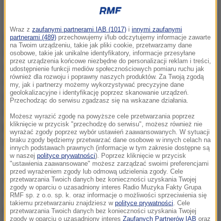
Zdj. ilustracyjne
Wraz z
zaufanymi partnerami IAB (1017)
i
innymi zaufanymi
Smallwood została zapytana podczas czwartkowej
partnerami (489)
przechowujemy i/lub odczytujemy informacje zawarte
na Twoim urządzeniu, takie jak pliki cookie, przetwarzamy dane
wideokonferencji prasowej WHO Europe o to, czy
osobowe, takie jak unikalne identyfikatory, informacje przesyłane
przez urządzenia końcowe niezbędne do personalizacji reklam i treści,
wybory korespondencyjne stanowią znaczące
udostępnienie funkcji mediów społecznościowych pomiaru ruchu jak
również dla rozwoju i poprawny naszych produktów. Za Twoją zgodą
ryzyko dla zdrowia publicznego podczas pandemii
my, jak i partnerzy możemy wykorzystywać precyzyjne dane
geolokalizacyjne i identyfikację poprzez skanowanie urządzeń.
koronawirusa. Jak stwierdziła,
obecny stan wiedzy
Przechodząc do serwisu zgadzasz się na wskazane działania.
na temat transmisji wirusa wskazuje, że ryzyko
Możesz wyrazić zgodę na powyższe cele przetwarzania poprzez
kliknięcie w przycisk "przechodzę do serwisu", możesz również nie
przenoszenia przez przesyłki pocztowe jest
wyrażać zgody poprzez wybór ustawień zaawansowanych. W sytuacji
niewielkie
.
braku zgody będziemy przetwarzać dane osobowe w innych celach na
innych podstawach prawnych (informacje w tym zakresie dostępne są
w naszej
polityce prywatności
). Poprzez kliknięcie w przycisk
Jak wiemy, ten wirus rozprzestrzenia się między
"ustawienia zaawansowane" możesz zarządzać swoimi preferencjami
przed wyrażeniem zgody lub odmową udzielenia zgody. Cele
ludźmi przez kropelki oddechowe lub czasami przez
przetwarzania Twoich danych bez konieczności uzyskania Twojej
zgody w oparciu o uzasadniony interes Radio Muzyka Fakty Grupa
kropelki oddechowe, które są w stanie skazić
RMF sp. z o.o. sp. k. oraz informacje o możliwości sprzeciwienia się
takiemu przetwarzaniu znajdziesz w
polityce prywatności
. Cele
powierzchnie. Ale opierając się na tym, co wiemy,
przetwarzania Twoich danych bez konieczności uzyskania Twojej
zgody w oparciu o uzasadniony interes
Zaufanych Partnerów IAB
oraz