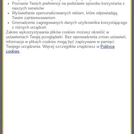
Dalsza część artykułu pod materiałem video:
Poznanie Twoich preferencji na podstawie sposobu korzystania z
naszych serwisów
Wyświetlanie spersonalizowanych reklam, które odpowiadają
Twoim zainteresowaniom
Gromadzenie zagregowanych danych użytkownika korzystającego
z różnych urządzeń
Zakres wykorzystywania plików cookies możesz określić w
ustawieniach Twojej przeglądarki. Bez wprowadzenia zmian ustawień,
informacje w plikach cookies mogą być zapisywane w pamięci
Twojego urządzenia. Więcej szczegółów znajdziesz w
Polityce
cookies
.
WHO: Nawet połowa osób zmarłych
w Europie to mieszkańcy domów
opieki
Dr Hans Kluge powiedział, że nawet połowa osób