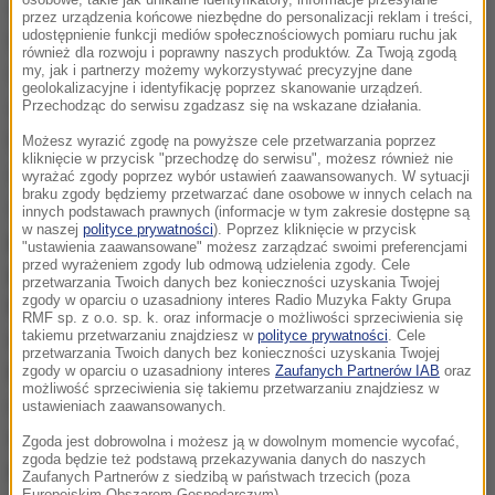
obowiązywanie na terytorium Rzeczypospolitej
przez urządzenia końcowe niezbędne do personalizacji reklam i treści,
udostępnienie funkcji mediów społecznościowych pomiaru ruchu jak
Polskiej stanu epidemii wywołanego wirusem SARS-
również dla rozwoju i poprawny naszych produktów. Za Twoją zgodą
my, jak i partnerzy możemy wykorzystywać precyzyjne dane
CoV-2, jak również fakt uchwalenia zmian prawnych
geolokalizacyjne i identyfikację poprzez skanowanie urządzeń.
umożliwiających przeprowadzenie wyborów
Przechodząc do serwisu zgadzasz się na wskazane działania.
Prezydenta Rzeczypospolitej Polskiej w sposób
Możesz wyrazić zgodę na powyższe cele przetwarzania poprzez
kliknięcie w przycisk "przechodzę do serwisu", możesz również nie
uwzględniający powyższy stan epidemii, stwierdza,
wyrażać zgody poprzez wybór ustawień zaawansowanych. W sytuacji
braku zgody będziemy przetwarzać dane osobowe w innych celach na
że
w zakresie zadań i kompetencji posiadanych
innych podstawach prawnych (informacje w tym zakresie dostępne są
w naszej
polityce prywatności
). Poprzez kliknięcie w przycisk
przez administrację rządową nie jest możliwe
"ustawienia zaawansowane" możesz zarządzać swoimi preferencjami
przed wyrażeniem zgody lub odmową udzielenia zgody. Cele
przeprowadzenie wyborów Prezydenta
przetwarzania Twoich danych bez konieczności uzyskania Twojej
zgody w oparciu o uzasadniony interes Radio Muzyka Fakty Grupa
Rzeczypospolitej Polskiej w terminie
RMF sp. z o.o. sp. k. oraz informacje o możliwości sprzeciwienia się
takiemu przetwarzaniu znajdziesz w
polityce prywatności
. Cele
wyznaczonym przez Marszałka Sejmu
przetwarzania Twoich danych bez konieczności uzyskania Twojej
Rzeczypospolitej Polskiej, tj. w dniu 10 maja 2020
zgody w oparciu o uzasadniony interes
Zaufanych Partnerów IAB
oraz
możliwość sprzeciwienia się takiemu przetwarzaniu znajdziesz w
r., zgodnie z wymaganiami przewidzianymi dla
ustawieniach zaawansowanych.
tych wyborów w Konstytucji Rzeczypospolitej
Zgoda jest dobrowolna i możesz ją w dowolnym momencie wycofać,
zgoda będzie też podstawą przekazywania danych do naszych
Polskiej, jak i w ustawach
" - czytamy w Stanowisku
Zaufanych Partnerów z siedzibą w państwach trzecich (poza
Europejskim Obszarem Gospodarczym).