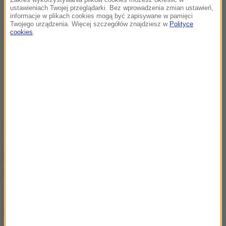
ustawieniach Twojej przeglądarki. Bez wprowadzenia zmian ustawień,
informacje w plikach cookies mogą być zapisywane w pamięci
Twojego urządzenia. Więcej szczegółów znajdziesz w
Polityce
cookies
.
"Wydrukowane elementy pakiety
wyborczego powinny być
wykorzystane"
"Wydrukowano karty do głosowania, instrukcje
głosowania korespondencyjnego oraz oświadczenia