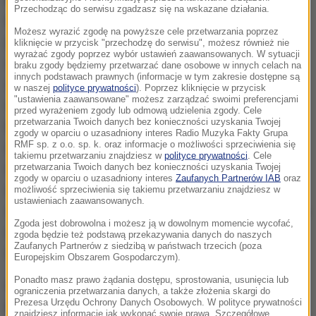
Przechodząc do serwisu zgadzasz się na wskazane działania.
które zakładało, że zaplanowana na 10 maja
Możesz wyrazić zgodę na powyższe cele przetwarzania poprzez
pierwsza tura wyborów prezydenckich nie odbędzie
kliknięcie w przycisk "przechodzę do serwisu", możesz również nie
wyrażać zgody poprzez wybór ustawień zaawansowanych. W sytuacji
się, a po upływie tego terminu i "przewidywanym
braku zgody będziemy przetwarzać dane osobowe w innych celach na
innych podstawach prawnych (informacje w tym zakresie dostępne są
stwierdzeniu przez Sąd Najwyższy nieważności
w naszej
polityce prywatności
). Poprzez kliknięcie w przycisk
"ustawienia zaawansowane" możesz zarządzać swoimi preferencjami
wyborów, wobec ich nieodbycia, Marszałek Sejmu
przed wyrażeniem zgody lub odmową udzielenia zgody. Cele
przetwarzania Twoich danych bez konieczności uzyskania Twojej
RP ogłosi nowe wybory prezydenckie w pierwszym
zgody w oparciu o uzasadniony interes Radio Muzyka Fakty Grupa
RMF sp. z o.o. sp. k. oraz informacje o możliwości sprzeciwienia się
możliwym terminie". Takim terminem byłby 19 lipca.
takiemu przetwarzaniu znajdziesz w
polityce prywatności
. Cele
Głosowanie miałoby zostać przeprowadzone
przetwarzania Twoich danych bez konieczności uzyskania Twojej
zgody w oparciu o uzasadniony interes
Zaufanych Partnerów IAB
oraz
wyłącznie korespondencyjnie, a ustawa w tej
możliwość sprzeciwienia się takiemu przetwarzaniu znajdziesz w
ustawieniach zaawansowanych.
sprawie - odrzucona przez Senat, ale przeforsowana
Zgoda jest dobrowolna i możesz ją w dowolnym momencie wycofać,
w Sejmie przez PiS właśnie dzięki poparciu posłów
zgoda będzie też podstawą przekazywania danych do naszych
Zaufanych Partnerów z siedzibą w państwach trzecich (poza
Gowina - miałaby zostać znowelizowana.
Europejskim Obszarem Gospodarczym).
Ponadto masz prawo żądania dostępu, sprostowania, usunięcia lub
Spór rozgorzał jednak na nowo: liderzy PiS i
ograniczenia przetwarzania danych, a także złożenia skargi do
Prezesa Urzędu Ochrony Danych Osobowych. W polityce prywatności
Porozumienia nie zgadzali co do zasad, na jakich
znajdziesz informacje jak wykonać swoje prawa. Szczegółowe