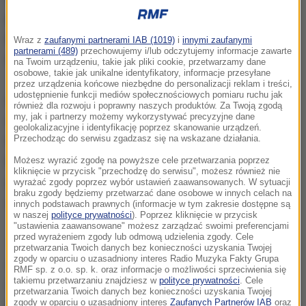
przyjeżdżający ze stanów, gdzie wygrał prawybory -
byli zwolnieni z obowiązku głosowania na niego i
Wraz z
zaufanymi partnerami IAB (1019)
i
innymi zaufanymi
partnerami (489)
przechowujemy i/lub odczytujemy informacje zawarte
mogli poprzeć na konwencji innego kandydata.
na Twoim urządzeniu, takie jak pliki cookie, przetwarzamy dane
osobowe, takie jak unikalne identyfikatory, informacje przesyłane
przez urządzenia końcowe niezbędne do personalizacji reklam i treści,
udostępnienie funkcji mediów społecznościowych pomiaru ruchu jak
Ale w 112-osobowej komisji regulaminowej
również dla rozwoju i poprawny naszych produktów. Za Twoją zgodą
my, jak i partnerzy możemy wykorzystywać precyzyjne dane
oponenci Trumpa, występujący pod hasłami: "Free
geolokalizacyjne i identyfikację poprzez skanowanie urządzeń.
the Delegates" (Uwolnijcie delegatów) i "Save Our
Przechodząc do serwisu zgadzasz się na wskazane działania.
Party" (Ratujcie naszą partię) nie zdołali zdobyć 28
Możesz wyrazić zgodę na powyższe cele przetwarzania poprzez
kliknięcie w przycisk "przechodzę do serwisu", możesz również nie
głosów - minimum potrzebnego do formalnego
wyrażać zgody poprzez wybór ustawień zaawansowanych. W sytuacji
braku zgody będziemy przetwarzać dane osobowe w innych celach na
zakwestionowania nominacji Trumpa na konwencji.
innych podstawach prawnych (informacje w tym zakresie dostępne są
w naszej
polityce prywatności
). Poprzez kliknięcie w przycisk
"ustawienia zaawansowane" możesz zarządzać swoimi preferencjami
przed wyrażeniem zgody lub odmową udzielenia zgody. Cele
To było do przewidzenia. Na Trumpa głosowały
przetwarzania Twoich danych bez konieczności uzyskania Twojej
zgody w oparciu o uzasadniony interes Radio Muzyka Fakty Grupa
miliony ludzi i odmówienie mu nominacji byłoby nie
RMF sp. z o.o. sp. k. oraz informacje o możliwości sprzeciwienia się
takiemu przetwarzaniu znajdziesz w
polityce prywatności
. Cele
tylko obraźliwe dla nich, ale po prostu niemądre
-
przetwarzania Twoich danych bez konieczności uzyskania Twojej
powiedział politolog z George Washington University,
zgody w oparciu o uzasadniony interes
Zaufanych Partnerów IAB
oraz