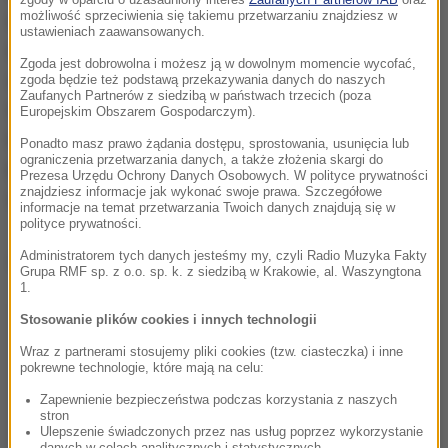
możliwość sprzeciwienia się takiemu przetwarzaniu znajdziesz w
niekonwencjonalną, osobistą interpretacją i wplata
ustawieniach zaawansowanych.
nowe kody kulturowe do aranżacji, które można
Zgoda jest dobrowolna i możesz ją w dowolnym momencie wycofać,
opisać jako elegancką odmianę folk-popu o
zgoda będzie też podstawą przekazywania danych do naszych
Zaufanych Partnerów z siedzibą w państwach trzecich (poza
tajemniczych korzeniach sięgających Zatoki
Europejskim Obszarem Gospodarczym).
Perskiej z dodatkiem dźwięków gitary akustycznej,
Ponadto masz prawo żądania dostępu, sprostowania, usunięcia lub
ograniczenia przetwarzania danych, a także złożenia skargi do
klasycznych syntezatorów i mistycznej atmosfery.
Prezesa Urzędu Ochrony Danych Osobowych. W polityce prywatności
znajdziesz informacje jak wykonać swoje prawa. Szczegółowe
W Arsenale wystąpi 25 lipca.
informacje na temat przetwarzania Twoich danych znajdują się w
polityce prywatności.
Administratorem tych danych jesteśmy my, czyli Radio Muzyka Fakty
Dalsza część artykułu pod materiałem video:
Grupa RMF sp. z o.o. sp. k. z siedzibą w Krakowie, al. Waszyngtona
1.
Stosowanie plików cookies i innych technologii
Wraz z partnerami stosujemy pliki cookies (tzw. ciasteczka) i inne
pokrewne technologie, które mają na celu:
Zapewnienie bezpieczeństwa podczas korzystania z naszych
stron
Ulepszenie świadczonych przez nas usług poprzez wykorzystanie
danych w celach analitycznych i statystycznych