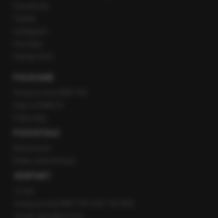
Facebook
Twitter
Instagram
YouTube
Kanały RSS
POLECANE
Gorąca Linia RMF FM
Staż w RMF24
Patronaty
POZOSTAŁE
Newsroom
Radio internetowe
KONTAKT
O nas
Gorąca Linia RMF FM: 600 700 800
email: fakty@rmf.fm