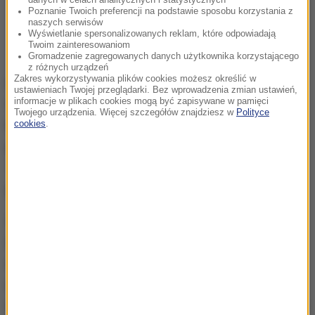
Poznanie Twoich preferencji na podstawie sposobu korzystania z
naszych serwisów
Wyświetlanie spersonalizowanych reklam, które odpowiadają
Twoim zainteresowaniom
Gromadzenie zagregowanych danych użytkownika korzystającego
z różnych urządzeń
Zakres wykorzystywania plików cookies możesz określić w
Dzień później posłuchamy prawdziwej perełki wśród
ustawieniach Twojej przeglądarki. Bez wprowadzenia zmian ustawień,
informacje w plikach cookies mogą być zapisywane w pamięci
tegorocznych artystów sceny muzycznej, czyli
Pere
Twojego urządzenia. Więcej szczegółów znajdziesz w
Polityce
Ubu
- klasycy amerykańskiego rocka i nurtu post-
cookies
.
punkowego. To założona w latach 70. przez Davida
Thomasa kultowa formacja muzyczna, której
piosenki dały początek gatunkowi newwave.
27 lipca na nowohoryzontowej scenie pojawi się
Zimowa
- grupa muzyczna, która podbija ostatnio
serca fanów noise-popu, elektronicznych brzmień i
alternatywy lat 80. i 90. Następnie w Arsenale
wystąpi
Stefan Wesołowski
- kompozytor, skrzypek i