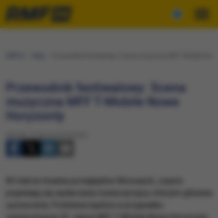
RMF24
Fakty
Przewodnik festiwalowy: Scena muzyczna MFF T-Mobile Now
Przewodnik festiwalowy: Scena
muzyczna MFF T-Mobile Nowe
Horyzonty
Wtorek, 21 lipca 2015 (20:32)
W trakcie trwania przeglądów filmowych, często
pojawiają się wydarzenia towarzyszące, którymi głównie
są koncerty. Podobnie będzie w przypadku
nadchodzącej 25. edycji MFF T-Mobile Nowe Horyzonty