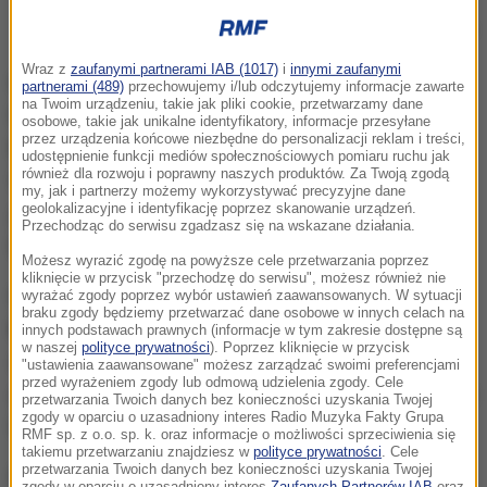
Zimowa
Wraz z
zaufanymi partnerami IAB (1017)
i
innymi zaufanymi
Koncerty w ramach festiwalu filmowego MFF T-
partnerami (489)
przechowujemy i/lub odczytujemy informacje zawarte
na Twoim urządzeniu, takie jak pliki cookie, przetwarzamy dane
Mobile Nowe Horyzonty będą odbywać się od
24
osobowe, takie jak unikalne identyfikatory, informacje przesyłane
przez urządzenia końcowe niezbędne do personalizacji reklam i treści,
lipca
do
1 sierpnia
w
Klubie Arsenał we Wrocławiu
.
udostępnienie funkcji mediów społecznościowych pomiaru ruchu jak
również dla rozwoju i poprawny naszych produktów. Za Twoją zgodą
Wstęp na koncerty w większość będzie odpłatny,
my, jak i partnerzy możemy wykorzystywać precyzyjne dane
geolokalizacyjne i identyfikację poprzez skanowanie urządzeń.
jednak znajdą się także wieczory, kiedy występy
Przechodząc do serwisu zgadzasz się na wskazane działania.
będą bezpłatne.
Możesz wyrazić zgodę na powyższe cele przetwarzania poprzez
kliknięcie w przycisk "przechodzę do serwisu", możesz również nie
Na otwarcie sceny muzycznej (24 lipca) zagrają
wyrażać zgody poprzez wybór ustawień zaawansowanych. W sytuacji
braku zgody będziemy przetwarzać dane osobowe w innych celach na
Kormorany
- legendarna wrocławska formacja o
innych podstawach prawnych (informacje w tym zakresie dostępne są
w naszej
polityce prywatności
). Poprzez kliknięcie w przycisk
awangardowych korzeniach. Zagranicznymi
"ustawienia zaawansowane" możesz zarządzać swoimi preferencjami
przed wyrażeniem zgody lub odmową udzielenia zgody. Cele
gwiazdami będą libańska artystka YasmineHamdan i
przetwarzania Twoich danych bez konieczności uzyskania Twojej
zgody w oparciu o uzasadniony interes Radio Muzyka Fakty Grupa
legendarna post-punkowa formacja Pere Ubu.
RMF sp. z o.o. sp. k. oraz informacje o możliwości sprzeciwienia się
takiemu przetwarzaniu znajdziesz w
polityce prywatności
. Cele
przetwarzania Twoich danych bez konieczności uzyskania Twojej
Ezoteryczna
YasmineHamdan
zaskakuje
zgody w oparciu o uzasadniony interes
Zaufanych Partnerów IAB
oraz