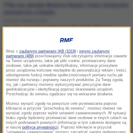
Wczoraj, 9 sierpnia (22:55)
Nie żyje Jarosław Abramow-Newerly. Pisarz i
kompozytor pracował m.in. z Osiecką
Wraz z
zaufanymi partnerami IAB (1019)
i
innymi zaufanymi
partnerami (489)
przechowujemy i/lub odczytujemy informacje zawarte
na Twoim urządzeniu, takie jak pliki cookie, przetwarzamy dane
Wczoraj, 9 sierpnia (22:45)
osobowe, takie jak unikalne identyfikatory, informacje przesyłane
przez urządzenia końcowe niezbędne do personalizacji reklam i treści,
To będzie najciekawsza noc w tym roku. Dwa
udostępnienie funkcji mediów społecznościowych pomiaru ruchu jak
niezwykłe zjawiska w ciągu kilku godzin
również dla rozwoju i poprawny naszych produktów. Za Twoją zgodą
my, jak i partnerzy możemy wykorzystywać precyzyjne dane
geolokalizacyjne i identyfikację poprzez skanowanie urządzeń.
Przechodząc do serwisu zgadzasz się na wskazane działania.
Możesz wyrazić zgodę na powyższe cele przetwarzania poprzez
kliknięcie w przycisk "przechodzę do serwisu", możesz również nie
Wczoraj, 9 sierpnia (22:15)
wyrażać zgody poprzez wybór ustawień zaawansowanych. W sytuacji
Auto uderzyło w drzewo. U 4-latka doszło do
braku zgody będziemy przetwarzać dane osobowe w innych celach na
innych podstawach prawnych (informacje w tym zakresie dostępne są
zatrzymania krążenia
w naszej
polityce prywatności
). Poprzez kliknięcie w przycisk
"ustawienia zaawansowane" możesz zarządzać swoimi preferencjami