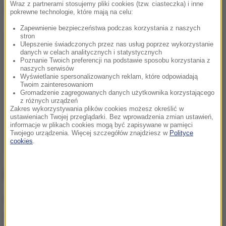
Wraz z partnerami stosujemy pliki cookies (tzw. ciasteczka) i inne
Dalsza część artykułu pod materiałem video:
pokrewne technologie, które mają na celu:
Zapewnienie bezpieczeństwa podczas korzystania z naszych
stron
Ulepszenie świadczonych przez nas usług poprzez wykorzystanie
danych w celach analitycznych i statystycznych
Poznanie Twoich preferencji na podstawie sposobu korzystania z
naszych serwisów
Wyświetlanie spersonalizowanych reklam, które odpowiadają
Twoim zainteresowaniom
Gromadzenie zagregowanych danych użytkownika korzystającego
z różnych urządzeń
Zakres wykorzystywania plików cookies możesz określić w
ustawieniach Twojej przeglądarki. Bez wprowadzenia zmian ustawień,
informacje w plikach cookies mogą być zapisywane w pamięci
Twojego urządzenia. Więcej szczegółów znajdziesz w
Polityce
cookies
.
Polsko-czeski duet w półfinale
Na kortach stołecznej Legii w singlu wystartowało w
sumie pięć polskich tenisistek. Oprócz aktualnej