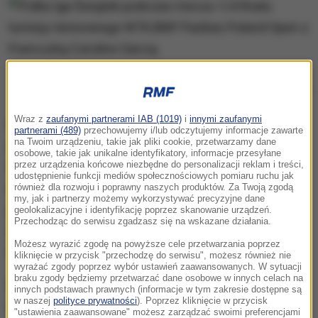
Polka Iga Świątek podczas meczu 1/4 finału turnieju tenisowego WTA
BNP Paribas Poland Open z Francuzką Caroline Garcią
Wraz z
zaufanymi partnerami IAB (1019)
i
innymi zaufanymi
Początek tego meczu miał dość nieoczekiwany
partnerami (489)
przechowujemy i/lub odczytujemy informacje zawarte
na Twoim urządzeniu, takie jak pliki cookie, przetwarzamy dane
przebieg, a kibicie nie ukrywali zdziwienia, gdy na
osobowe, takie jak unikalne identyfikatory, informacje przesyłane
przez urządzenia końcowe niezbędne do personalizacji reklam i treści,
tablicy pojawił się rezultat
4:0 dla Garcii, a
udostępnienie funkcji mediów społecznościowych pomiaru ruchu jak
następnie zakończony set wynikiem 6:1
. Jednak
również dla rozwoju i poprawny naszych produktów. Za Twoją zgodą
my, jak i partnerzy możemy wykorzystywać precyzyjne dane
potem sytuacja się odwróciła i drugą partię w takim
geolokalizacyjne i identyfikację poprzez skanowanie urządzeń.
Przechodząc do serwisu zgadzasz się na wskazane działania.
samym stosunku rozstrzygnęła na swoją korzyść
Możesz wyrazić zgodę na powyższe cele przetwarzania poprzez
Polka.
kliknięcie w przycisk "przechodzę do serwisu", możesz również nie
wyrażać zgody poprzez wybór ustawień zaawansowanych. W sytuacji
braku zgody będziemy przetwarzać dane osobowe w innych celach na
Decydujący set był od pierwszych piłek wyrównany
innych podstawach prawnych (informacje w tym zakresie dostępne są
w naszej
polityce prywatności
). Poprzez kliknięcie w przycisk
i bardzo zacięty
, a obie tenisistki poważnie
"ustawienia zaawansowane" możesz zarządzać swoimi preferencjami