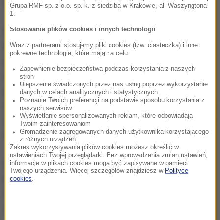
meczową.
Grupa RMF sp. z o.o. sp. k. z siedzibą w Krakowie, al. Waszyngtona
1.
Stosowanie plików cookies i innych technologii
Świątek, mimo braku wywalczenia przepustki do
Wraz z partnerami stosujemy pliki cookies (tzw. ciasteczka) i inne
finału czeskiej imprezy, ma powody do
pokrewne technologie, które mają na celu:
zadowolenia.
Obecnie zajmuje najwyższe miejsce
Zapewnienie bezpieczeństwa podczas korzystania z naszych
w rankingu WTA w karierze, ale w poniedziałek
stron
Ulepszenie świadczonych przez nas usług poprzez wykorzystanie
powinna awansować jeszcze o dwie lokaty.
danych w celach analitycznych i statystycznych
Poznanie Twoich preferencji na podstawie sposobu korzystania z
Dodatkowo znacząco przybliżyła się do zapewnienia
naszych serwisów
Wyświetlanie spersonalizowanych reklam, które odpowiadają
sobie udziału w kończącym sezon turnieju masters -
Twoim zainteresowaniom
Gromadzenie zagregowanych danych użytkownika korzystającego
WTA Finals.
z różnych urządzeń
Zakres wykorzystywania plików cookies możesz określić w
ustawieniach Twojej przeglądarki. Bez wprowadzenia zmian ustawień,
informacje w plikach cookies mogą być zapisywane w pamięci
Greczynka jest o krok od drugiego tytułu WTA w
Twojego urządzenia. Więcej szczegółów znajdziesz w
Polityce
karierze - dwa lata temu triumfowała w Rabacie. W
cookies
.
finale zmagań tej rangi zagra po raz trzeci. Debiut
zaliczyła w 2018 roku w San Jose.