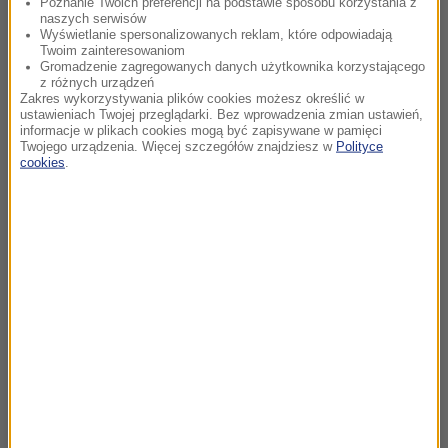
Poznanie Twoich preferencji na podstawie sposobu korzystania z
naszych serwisów
Wyświetlanie spersonalizowanych reklam, które odpowiadają
Twoim zainteresowaniom
Gromadzenie zagregowanych danych użytkownika korzystającego
z różnych urządzeń
Zakres wykorzystywania plików cookies możesz określić w
ustawieniach Twojej przeglądarki. Bez wprowadzenia zmian ustawień,
informacje w plikach cookies mogą być zapisywane w pamięci
Twojego urządzenia. Więcej szczegółów znajdziesz w
Polityce
cookies
.