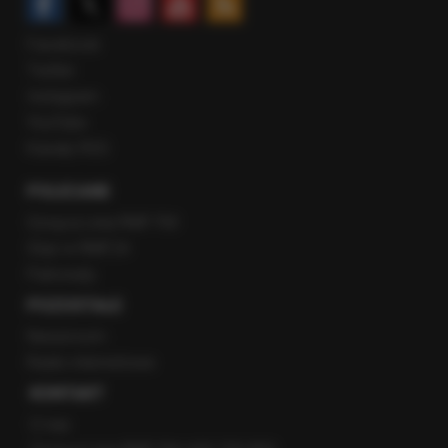
Facebook
Twitter
Instagram
YouTube
Kanały RSS
POLECANE
Gorąca Linia RMF FM
Staż w RMF24
Patronaty
POZOSTAŁE
Newsroom
Radio internetowe
KONTAKT
O nas