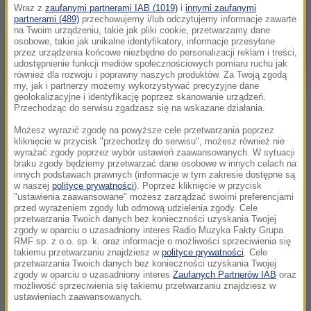
Wraz z
zaufanymi partnerami IAB (1019)
i
innymi zaufanymi
partnerami (489)
przechowujemy i/lub odczytujemy informacje zawarte
na Twoim urządzeniu, takie jak pliki cookie, przetwarzamy dane
osobowe, takie jak unikalne identyfikatory, informacje przesyłane
przez urządzenia końcowe niezbędne do personalizacji reklam i treści,
udostępnienie funkcji mediów społecznościowych pomiaru ruchu jak
również dla rozwoju i poprawny naszych produktów. Za Twoją zgodą
my, jak i partnerzy możemy wykorzystywać precyzyjne dane
geolokalizacyjne i identyfikację poprzez skanowanie urządzeń.
Przechodząc do serwisu zgadzasz się na wskazane działania.
Możesz wyrazić zgodę na powyższe cele przetwarzania poprzez
kliknięcie w przycisk "przechodzę do serwisu", możesz również nie
wyrażać zgody poprzez wybór ustawień zaawansowanych. W sytuacji
braku zgody będziemy przetwarzać dane osobowe w innych celach na
innych podstawach prawnych (informacje w tym zakresie dostępne są
w naszej
polityce prywatności
). Poprzez kliknięcie w przycisk
"ustawienia zaawansowane" możesz zarządzać swoimi preferencjami
przed wyrażeniem zgody lub odmową udzielenia zgody. Cele
przetwarzania Twoich danych bez konieczności uzyskania Twojej
zgody w oparciu o uzasadniony interes Radio Muzyka Fakty Grupa
RMF sp. z o.o. sp. k. oraz informacje o możliwości sprzeciwienia się
takiemu przetwarzaniu znajdziesz w
polityce prywatności
. Cele
przetwarzania Twoich danych bez konieczności uzyskania Twojej
zgody w oparciu o uzasadniony interes
Zaufanych Partnerów IAB
oraz
możliwość sprzeciwienia się takiemu przetwarzaniu znajdziesz w
ustawieniach zaawansowanych.