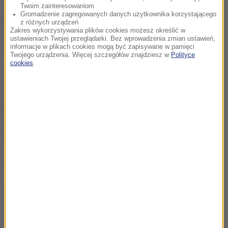
To oczywiście nie jest prawdziwe imię mężczyzny.
Twoim zainteresowaniom
Gromadzenie zagregowanych danych użytkownika korzystającego
Abu Khattab al-Polandi oznacza w dość luźnym
z różnych urządzeń
Zakres wykorzystywania plików cookies możesz określić w
tłumaczeniu "Ojciec Khattaba, z Polski". Prawdziwa
ustawieniach Twojej przeglądarki. Bez wprowadzenia zmian ustawień,
informacje w plikach cookies mogą być zapisywane w pamięci
tożsamość dżihadysty na razie nie jest znana.
Twojego urządzenia. Więcej szczegółów znajdziesz w
Polityce
cookies
.
Komentatorzy wskazują, że mężczyzna na zdjęciu
opublikowanym przez dżihadystów przypomina
poszukiwanego przez Interpol Jakuba Jakusa z
Sandomierza, który przeszedł na islam i wyjechał do
Syrii, gdzie dołączył do Państwa Islamskiego.
Dalsza część artykułu pod materiałem video: