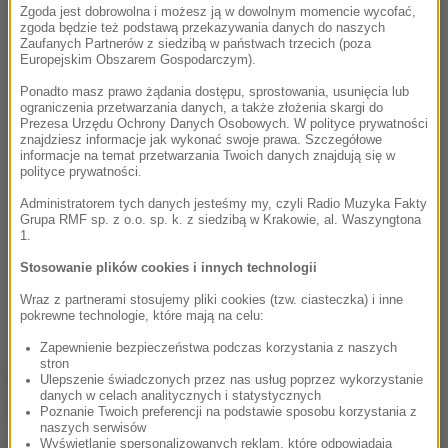
Zgoda jest dobrowolna i możesz ją w dowolnym momencie wycofać,
zgoda będzie też podstawą przekazywania danych do naszych
Zaufanych Partnerów z siedzibą w państwach trzecich (poza
Europejskim Obszarem Gospodarczym).
Ponadto masz prawo żądania dostępu, sprostowania, usunięcia lub
ograniczenia przetwarzania danych, a także złożenia skargi do
Prezesa Urzędu Ochrony Danych Osobowych. W polityce prywatności
znajdziesz informacje jak wykonać swoje prawa. Szczegółowe
informacje na temat przetwarzania Twoich danych znajdują się w
polityce prywatności.
Administratorem tych danych jesteśmy my, czyli Radio Muzyka Fakty
Grupa RMF sp. z o.o. sp. k. z siedzibą w Krakowie, al. Waszyngtona
1.
Stosowanie plików cookies i innych technologii
Wraz z partnerami stosujemy pliki cookies (tzw. ciasteczka) i inne
pokrewne technologie, które mają na celu:
Zapewnienie bezpieczeństwa podczas korzystania z naszych
stron
Dżihadyści podali, że Abu Khattab al-Polandi (lub al-
Ulepszenie świadczonych przez nas usług poprzez wykorzystanie
danych w celach analitycznych i statystycznych
Bulandi) zginął w regionie Aleppo.
Poznanie Twoich preferencji na podstawie sposobu korzystania z
naszych serwisów
Wyświetlanie spersonalizowanych reklam, które odpowiadają