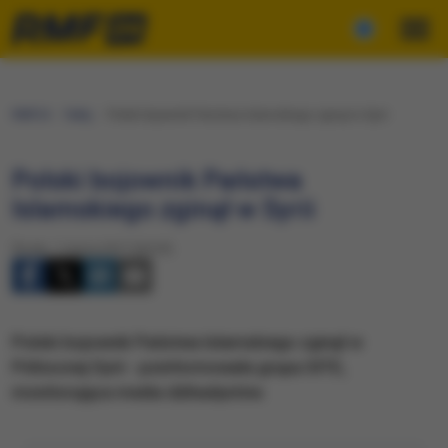
RMF24
Fakty
Polski bojownik Państwa Islamskiego zginął w Syrii
Polski bojownik Państwa
Islamskiego zginął w Syrii
Środa, 1 marca 2017 (20:35)
​Polski bojownik Państwa Islamskiego zginął w
Północnej Syrii - poinformowała grupa SITE,
monitorująca media dżihadystów.