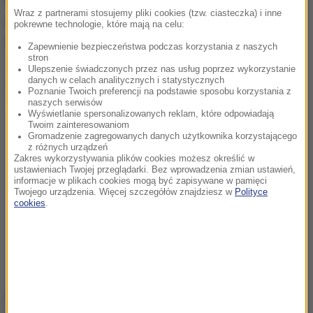
Wraz z partnerami stosujemy pliki cookies (tzw. ciasteczka) i inne
covidowym, będzie ze środków przeznaczonych
pokrewne technologie, które mają na celu:
na przeciwdziałanie Covid-19.
Zapewnienie bezpieczeństwa podczas korzystania z naszych
stron
Ulepszenie świadczonych przez nas usług poprzez wykorzystanie
danych w celach analitycznych i statystycznych
Dalsza część artykułu pod materiałem video:
Poznanie Twoich preferencji na podstawie sposobu korzystania z
naszych serwisów
Wyświetlanie spersonalizowanych reklam, które odpowiadają
Twoim zainteresowaniom
Gromadzenie zagregowanych danych użytkownika korzystającego
z różnych urządzeń
Zakres wykorzystywania plików cookies możesz określić w
ustawieniach Twojej przeglądarki. Bez wprowadzenia zmian ustawień,
informacje w plikach cookies mogą być zapisywane w pamięci
Twojego urządzenia. Więcej szczegółów znajdziesz w
Polityce
cookies
.
Wnioski o wypłatę świadczenia kompensacyjnego