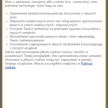
Wraz z partnerami stosujemy pliki cookies (tzw. ciasteczka) i inne
pokrewne technologie, które mają na celu:
PO wykupiło długi Religi w zamian
Zapewnienie bezpieczeństwa podczas korzystania z naszych
za poparcie?
stron
Ulepszenie świadczonych przez nas usług poprzez wykorzystanie
danych w celach analitycznych i statystycznych
Wcześniej
dziennikarz "Wprost" Michał Majewski
Poznanie Twoich preferencji na podstawie sposobu korzystania z
naszych serwisów
ujawnił na swoim profilu na Twitterze sensacyjną
Wyświetlanie spersonalizowanych reklam, które odpowiadają
Twoim zainteresowaniom
wypowiedź Sławomira Nowaka
, która miała paść w
Gromadzenie zagregowanych danych użytkownika korzystającego
z różnych urządzeń
rozmowie z Andrzejem Parafianowiczem, byłym
Zakres wykorzystywania plików cookies możesz określić w
wiceministrem finansów i byłym szefem Głównego
ustawieniach Twojej przeglądarki. Bez wprowadzenia zmian ustawień,
informacje w plikach cookies mogą być zapisywane w pamięci
Inspektoratu Informacji Finansowej.
S. Nowak w
Twojego urządzenia. Więcej szczegółów znajdziesz w
Polityce
cookies
.
rozmowie z Parafianowiczem twierdzi, że PO
wykupiło długi komitetu Religi za jego poparcie w
wyborach 2005 -
napisał Majewski. Faktem jest, że 2
września 2005 roku Zbigniew Religa wycofał się z
udziału w wyborach prezydenckich i ogłosił, że
będzie popierał kandydata Platformy Obywatelskiej -