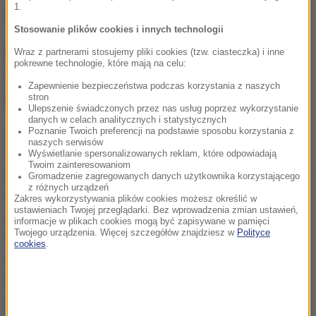
1.
więzienia. Falenta nie przyznaje się do zarzutów.
Stosowanie plików cookies i innych technologii
Bez dowodów, że oskarżeni działali
Wraz z partnerami stosujemy pliki cookies (tzw. ciasteczka) i inne
pokrewne technologie, które mają na celu:
w zorganizowanej grupie
Zapewnienie bezpieczeństwa podczas korzystania z naszych
przestępczej
stron
Ulepszenie świadczonych przez nas usług poprzez wykorzystanie
danych w celach analitycznych i statystycznych
Akt oskarżenia obejmuje 66 nagranych rozmów.
Poznanie Twoich preferencji na podstawie sposobu korzystania z
naszych serwisów
Podczas tych 66 spotkań, które były nielegalnie
Wyświetlanie spersonalizowanych reklam, które odpowiadają
Twoim zainteresowaniom
nagrywane utrwalonych na taśmie zostało ponad sto
Gromadzenie zagregowanych danych użytkownika korzystającego
z różnych urządzeń
osób, z tych osób udało nam się ustalić tożsamość
Zakres wykorzystywania plików cookies możesz określić w
ustawieniach Twojej przeglądarki. Bez wprowadzenia zmian ustawień,
97. To są osoby, które są pokrzywdzonymi. Nie
informacje w plikach cookies mogą być zapisywane w pamięci
Twojego urządzenia. Więcej szczegółów znajdziesz w
Polityce
wszystkie z tych osób jednak złożyły wniosek o
cookies
.
ściganie
- powiedziała Mazur. Poinformowała, że
wniosek taki złożyło 57 osób. Dodała, że oprócz 66
rozmów objętych aktem oskarżenia, sześć zostało