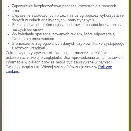
Zapewnienie bezpieczeństwa podczas korzystania z naszych
stron
Ulepszenie świadczonych przez nas usług poprzez wykorzystanie
danych w celach analitycznych i statystycznych
Poznanie Twoich preferencji na podstawie sposobu korzystania z
naszych serwisów
Wyświetlanie spersonalizowanych reklam, które odpowiadają
Twoim zainteresowaniom
Gromadzenie zagregowanych danych użytkownika korzystającego
z różnych urządzeń
Zakres wykorzystywania plików cookies możesz określić w
ustawieniach Twojej przeglądarki. Bez wprowadzenia zmian ustawień,
informacje w plikach cookies mogą być zapisywane w pamięci
Twojego urządzenia. Więcej szczegółów znajdziesz w
Polityce
cookies
.
Szkoda, że nie ogłoszono wcześniej, że będą tylko w
internecie.
Zresztą tygodniowe oczekiwanie na
wyhaftowanie jednej małej gwiazdki to jakiś
absurd
- nie krył rozgoryczenia młody kibic Lionela
Messiego i jego kolegów.
45-letnia Silvana Perez przyznała, że sprzedawca w