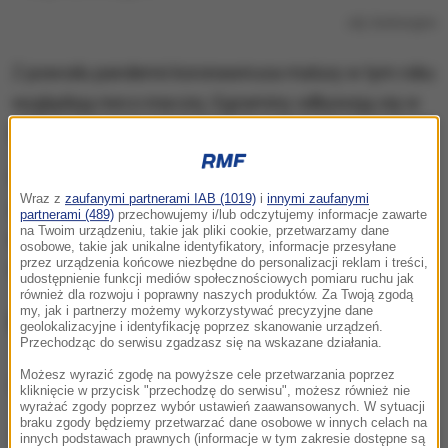
zdj. ilustracyjne
Z powodu pandemii koronawirusa matury w tym roku
wyglądają nieco inaczej. Egzaminy odbywają się w
zmienionym trybie.
W związku z wprowadzonymi obostrzeniami i
Wraz z
zaufanymi partnerami IAB (1019)
i
innymi zaufanymi
zasadami sanitarnymi,
egzaminy ustne nie będą
partnerami (489)
przechowujemy i/lub odczytujemy informacje zawarte
na Twoim urządzeniu, takie jak pliki cookie, przetwarzamy dane
obowiązkowe
. To forma tylko dla chętnych, np. dla
osobowe, takie jak unikalne identyfikatory, informacje przesyłane
przez urządzenia końcowe niezbędne do personalizacji reklam i treści,
osób, które będą aplikowały do szkoły za granicą.
udostępnienie funkcji mediów społecznościowych pomiaru ruchu jak
również dla rozwoju i poprawny naszych produktów. Za Twoją zgodą
my, jak i partnerzy możemy wykorzystywać precyzyjne dane
Próbna matura. Kiedy?
geolokalizacyjne i identyfikację poprzez skanowanie urządzeń.
Przechodząc do serwisu zgadzasz się na wskazane działania.
Możesz wyrazić zgodę na powyższe cele przetwarzania poprzez
Dalsza część artykułu pod materiałem video:
kliknięcie w przycisk "przechodzę do serwisu", możesz również nie
wyrażać zgody poprzez wybór ustawień zaawansowanych. W sytuacji
braku zgody będziemy przetwarzać dane osobowe w innych celach na
innych podstawach prawnych (informacje w tym zakresie dostępne są