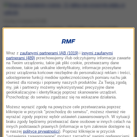
Dzisiaj, 8 sierpnia (15:08)
Bilans strzelaniny rośnie. 12-latka nie przeżyła
ataku w szkole
Wraz z
zaufanymi partnerami IAB (1019)
i
innymi zaufanymi
partnerami (489)
przechowujemy i/lub odczytujemy informacje zawarte
na Twoim urządzeniu, takie jak pliki cookie, przetwarzamy dane
Dzisiaj, 8 sierpnia (14:58)
osobowe, takie jak unikalne identyfikatory, informacje przesyłane
przez urządzenia końcowe niezbędne do personalizacji reklam i treści,
Atak z użyciem noża na 16-latka. Zatrzymano dwóch
udostępnienie funkcji mediów społecznościowych pomiaru ruchu jak
nastolatków
również dla rozwoju i poprawny naszych produktów. Za Twoją zgodą
my, jak i partnerzy możemy wykorzystywać precyzyjne dane
geolokalizacyjne i identyfikację poprzez skanowanie urządzeń.
Przechodząc do serwisu zgadzasz się na wskazane działania.
Możesz wyrazić zgodę na powyższe cele przetwarzania poprzez
kliknięcie w przycisk "przechodzę do serwisu", możesz również nie
Dzisiaj, 8 sierpnia (14:50)
wyrażać zgody poprzez wybór ustawień zaawansowanych. W sytuacji
Tajfun Delfin uderzył w Japonię. Tysiące domów bez
braku zgody będziemy przetwarzać dane osobowe w innych celach na
prądu
innych podstawach prawnych (informacje w tym zakresie dostępne są
w naszej
polityce prywatności
). Poprzez kliknięcie w przycisk
"ustawienia zaawansowane" możesz zarządzać swoimi preferencjami