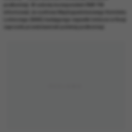
podkomisji. W sobotę korespondent RMF FM
informował, że szefowa Międzypaństwowego Komitetu
Lotniczego (MAK) badającego wypadki lotnicze w Rosji
zaprosiła przedstawicieli polskiej podkomisji.