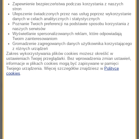
uznał m.in. błędy w pilotażu, zły dobór załogi,
Zapewnienie bezpieczeństwa podczas korzystania z naszych
stron
złamanie przepisów lotniczych, obecność osób
Ulepszenie świadczonych przez nas usług poprzez wykorzystanie
danych w celach analitycznych i statystycznych
postronnych w kabinie pilotów, zlekceważenie
Poznanie Twoich preferencji na podstawie sposobu korzystania z
naszych serwisów
ostrzeżeń, braki w wyszkoleniu załogi i złą
Wyświetlanie spersonalizowanych reklam, które odpowiadają
organizację lotu. Żadne z wytkniętych uchybień nie
Twoim zainteresowaniom
Gromadzenie zagregowanych danych użytkownika korzystającego
obciąża strony rosyjskiej.
z różnych urządzeń
Zakres wykorzystywania plików cookies możesz określić w
ustawieniach Twojej przeglądarki. Bez wprowadzenia zmian ustawień,
informacje w plikach cookies mogą być zapisywane w pamięci
10 kwietnia 2010 r. w Smoleńsku w katastrofie Tu-
Twojego urządzenia. Więcej szczegółów znajdziesz w
Polityce
cookies
.
154M zginęło 96 osób, wśród nich prezydent Lech
Kaczyński.
(mpw)
Dalsza część artykułu pod materiałem video: