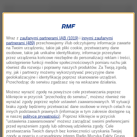
Wraz z
zaufanymi partnerami IAB (1019)
i
innymi zaufanymi
partnerami (489)
przechowujemy i/lub odczytujemy informacje zawarte
na Twoim urządzeniu, takie jak pliki cookie, przetwarzamy dane
osobowe, takie jak unikalne identyfikatory, informacje przesyłane
przez urządzenia końcowe niezbędne do personalizacji reklam i treści,
udostępnienie funkcji mediów społecznościowych pomiaru ruchu jak
również dla rozwoju i poprawny naszych produktów. Za Twoją zgodą
my, jak i partnerzy możemy wykorzystywać precyzyjne dane
geolokalizacyjne i identyfikację poprzez skanowanie urządzeń.
Przechodząc do serwisu zgadzasz się na wskazane działania.
Możesz wyrazić zgodę na powyższe cele przetwarzania poprzez
Nowaczyk powiedział, że podkomisja skorzysta z
kliknięcie w przycisk "przechodzę do serwisu", możesz również nie
wyrażać zgody poprzez wybór ustawień zaawansowanych. W sytuacji
zaproszenia, ale nie wiadomo jeszcze, kiedy dojdzie
braku zgody będziemy przetwarzać dane osobowe w innych celach na
do spotkania.
Pani Anodina zaprasza przedstawicieli
innych podstawach prawnych (informacje w tym zakresie dostępne są
w naszej
polityce prywatności
). Poprzez kliknięcie w przycisk
podkomisji na spotkanie w Moskwie. To otwarte
"ustawienia zaawansowane" możesz zarządzać swoimi preferencjami
przed wyrażeniem zgody lub odmową udzielenia zgody. Cele
zaproszenie, szczegóły są do ustalenia
- mówi
przetwarzania Twoich danych bez konieczności uzyskania Twojej
zgody w oparciu o uzasadniony interes Radio Muzyka Fakty Grupa