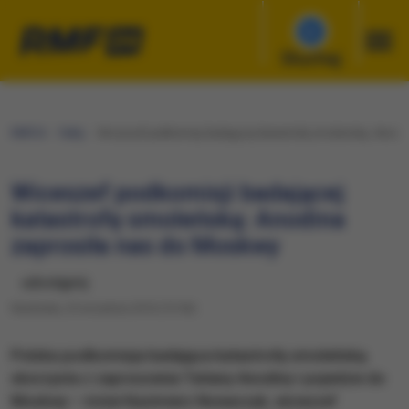
Słuchaj
RMF24
Fakty
Wiceszef podkomisji badającej katastrofę smoleńską: Anodi
Wiceszef podkomisji badającej
katastrofę smoleńską: Anodina
zaprosiła nas do Moskwy
udostępnij
Niedziela, 25 września 2016 (13:56)
Polska podkomisja badająca katastrofę smoleńską
skorzysta z zaproszenia Tatiany Anodiny i pojedzie do
Moskwy – mówi Kazimierz Nowaczyk, wiceszef