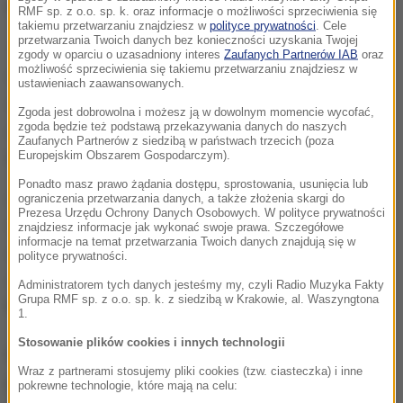
Nowaczyk.
RMF sp. z o.o. sp. k. oraz informacje o możliwości sprzeciwienia się
takiemu przetwarzaniu znajdziesz w
polityce prywatności
. Cele
przetwarzania Twoich danych bez konieczności uzyskania Twojej
Techniczne rozmowy muszą się przed tym odbyć.
zgody w oparciu o uzasadniony interes
Zaufanych Partnerów IAB
oraz
możliwość sprzeciwienia się takiemu przetwarzaniu znajdziesz w
Oczywiście jesteśmy zainteresowani takim
ustawieniach zaawansowanych.
spotkaniem, przy czym wcześniej muszą zostać
Zgoda jest dobrowolna i możesz ją w dowolnym momencie wycofać,
zgoda będzie też podstawą przekazywania danych do naszych
ustalone jego warunki, co jest oczywistą sprawą
-
Zaufanych Partnerów z siedzibą w państwach trzecich (poza
mówił.
Europejskim Obszarem Gospodarczym).
Ponadto masz prawo żądania dostępu, sprostowania, usunięcia lub
Nie umiem sprecyzować, kiedy mogłoby dojść do
ograniczenia przetwarzania danych, a także złożenia skargi do
Prezesa Urzędu Ochrony Danych Osobowych. W polityce prywatności
takich technicznych uzgodnień naszych
znajdziesz informacje jak wykonać swoje prawa. Szczegółowe
informacje na temat przetwarzania Twoich danych znajdują się w
sekretariatów i ustalenia konkretnego terminu
polityce prywatności.
spotkania z szefową MAK
- zaznaczył wiceszef
Administratorem tych danych jesteśmy my, czyli Radio Muzyka Fakty
Grupa RMF sp. z o.o. sp. k. z siedzibą w Krakowie, al. Waszyngtona
komisji.
1.
Stosowanie plików cookies i innych technologii
MAK badał katastrofę smoleńską i w styczniu 2011 r.
Wraz z partnerami stosujemy pliki cookies (tzw. ciasteczka) i inne
przedstawił swój raport. Za przyczyny tragedii MAK
pokrewne technologie, które mają na celu: