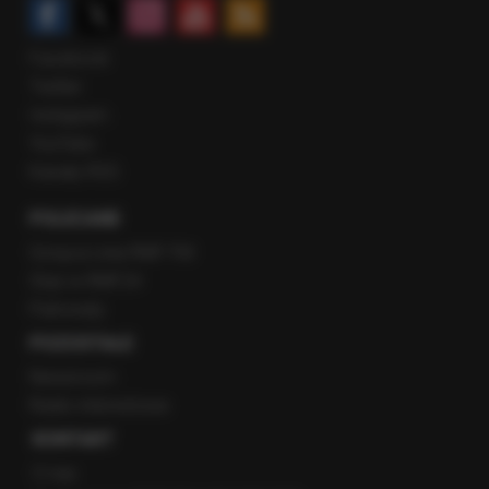
Facebook
Twitter
Instagram
YouTube
Kanały RSS
POLECANE
Gorąca Linia RMF FM
Staż w RMF24
Patronaty
POZOSTAŁE
Newsroom
Radio internetowe
KONTAKT
O nas