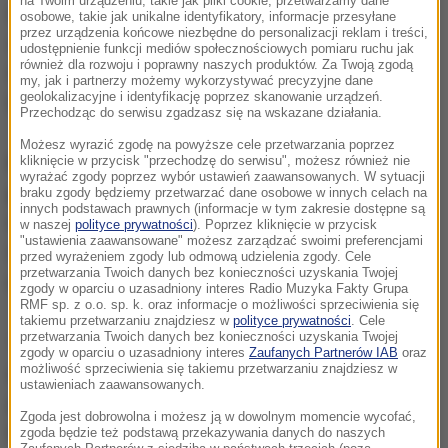
na Twoim urządzeniu, takie jak pliki cookie, przetwarzamy dane
nocy z soboty na niedzielę, potwierdziła rzecznik
osobowe, takie jak unikalne identyfikatory, informacje przesyłane
przez urządzenia końcowe niezbędne do personalizacji reklam i treści,
szpitala Anna Górska. To właśnie w tej placówce od
udostępnienie funkcji mediów społecznościowych pomiaru ruchu jak
również dla rozwoju i poprawny naszych produktów. Za Twoją zgodą
6 marca leczony był mężczyzna. W ostatnim czasie
my, jak i partnerzy możemy wykorzystywać precyzyjne dane
geolokalizacyjne i identyfikację poprzez skanowanie urządzeń.
był on podłączony do respiratora.
Przechodząc do serwisu zgadzasz się na wskazane działania.
Możesz wyrazić zgodę na powyższe cele przetwarzania poprzez
Przed przyjęciem do szpitala przebywał on w
kliknięcie w przycisk "przechodzę do serwisu", możesz również nie
wyrażać zgody poprzez wybór ustawień zaawansowanych. W sytuacji
północnych Włoszech
. Do kraju wrócił samolotem,
braku zgody będziemy przetwarzać dane osobowe w innych celach na
innych podstawach prawnych (informacje w tym zakresie dostępne są
który pod koniec lutego wylądował na warszawskim
w naszej
polityce prywatności
). Poprzez kliknięcie w przycisk
"ustawienia zaawansowane" możesz zarządzać swoimi preferencjami
lotnisku Chopina, skąd mężczyzna dostał się do
przed wyrażeniem zgody lub odmową udzielenia zgody. Cele
przetwarzania Twoich danych bez konieczności uzyskania Twojej
Krakowa własnym samochodem.
zgody w oparciu o uzasadniony interes Radio Muzyka Fakty Grupa
RMF sp. z o.o. sp. k. oraz informacje o możliwości sprzeciwienia się
takiemu przetwarzaniu znajdziesz w
polityce prywatności
. Cele
przetwarzania Twoich danych bez konieczności uzyskania Twojej
1 marca
nie mając jeszcze objawów choroby
zgody w oparciu o uzasadniony interes
Zaufanych Partnerów IAB
oraz
możliwość sprzeciwienia się takiemu przetwarzaniu znajdziesz w
zgłosił się do sanepidu
- dopełniając wszystkich
ustawieniach zaawansowanych.
procedur, o które apelowały służby sanitarne.
Zgoda jest dobrowolna i możesz ją w dowolnym momencie wycofać,
Mężczyzna dostał zalecenie poddania się
zgoda będzie też podstawą przekazywania danych do naszych