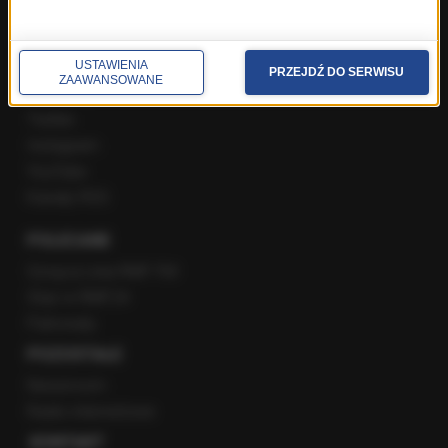
SPOŁECZNOŚĆ
USTAWIENIA
PRZEJDŹ DO SERWISU
ZAAWANSOWANE
Facebook
Twitter
Instagram
YouTube
Kanały RSS
POLECANE
Gorąca Linia RMF FM
Staż w RMF24
Patronaty
POZOSTAŁE
Newsroom
Radio internetowe
KONTAKT