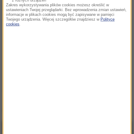
z różnych urządzeń
Dalsza część artykułu pod materiałem video:
Zakres wykorzystywania plików cookies możesz określić w
ustawieniach Twojej przeglądarki. Bez wprowadzenia zmian ustawień,
informacje w plikach cookies mogą być zapisywane w pamięci
Twojego urządzenia. Więcej szczegółów znajdziesz w
Polityce
cookies
.
Źródło: PAP
NAJNOWSZE