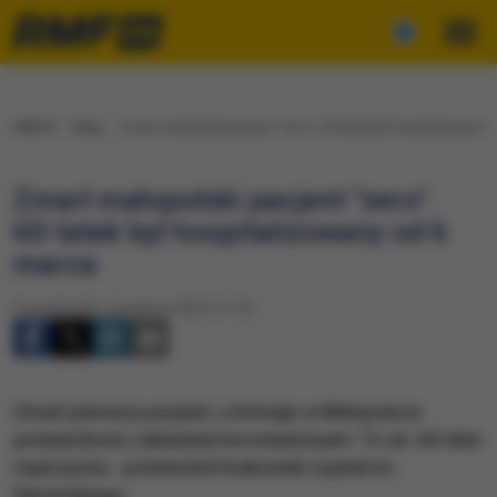
RMF24
Fakty
Zmarł małopolski pacjent "zero". 60-latek był hospitalizowany
Zmarł małopolski pacjent "zero".
60-latek był hospitalizowany od 6
marca
Poniedziałek, 6 kwietnia 2020 (14:15)
Zmarł pierwszy pacjent, u którego w Małopolsce
potwierdzono zakażenie koronawirusem. To ok. 60-letni
mężczyzna - potwierdził krakowski szpital im.
Żeromskiego.