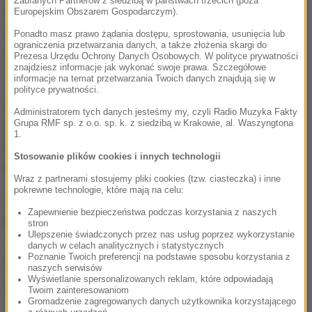
Zaufanych Partnerów z siedzibą w państwach trzecich (poza
samoobserwacji przez 14 dni, a jego pracodawca
Europejskim Obszarem Gospodarczym).
zezwolił mu na pracę zdalną. Po kilku dniach zgłosił,
Ponadto masz prawo żądania dostępu, sprostowania, usunięcia lub
ograniczenia przetwarzania danych, a także złożenia skargi do
że
poczuł się gorzej i został przewieziony na
Prezesa Urzędu Ochrony Danych Osobowych. W polityce prywatności
znajdziesz informacje jak wykonać swoje prawa. Szczegółowe
oddział zakaźny
.
informacje na temat przetwarzania Twoich danych znajdują się w
polityce prywatności.
W Polsce zakażenie koronawirusem potwierdzono
Administratorem tych danych jesteśmy my, czyli Radio Muzyka Fakty
Grupa RMF sp. z o.o. sp. k. z siedzibą w Krakowie, al. Waszyngtona
już o 4201 osób, z których 98 zmarło. Dzisiaj
1.
Ministerstwo Zdrowia potwierdziło śmierć czterech
Stosowanie plików cookies i innych technologii
kolejnych osób.
Wraz z partnerami stosujemy pliki cookies (tzw. ciasteczka) i inne
pokrewne technologie, które mają na celu:
Są to: 40-letnia kobieta hospitalizowana w
Zapewnienie bezpieczeństwa podczas korzystania z naszych
Krotoszynie, 87-letni mężczyzna hospitalizowany w
stron
Ulepszenie świadczonych przez nas usług poprzez wykorzystanie
Tychach, 61-letni mężczyzna hospitalizowany we
danych w celach analitycznych i statystycznych
Poznanie Twoich preferencji na podstawie sposobu korzystania z
Wrocławiu i 75-letni mężczyzna hospitalizowany w
naszych serwisów
Wyświetlanie spersonalizowanych reklam, które odpowiadają
Łańcucie.
Twoim zainteresowaniom
Gromadzenie zagregowanych danych użytkownika korzystającego