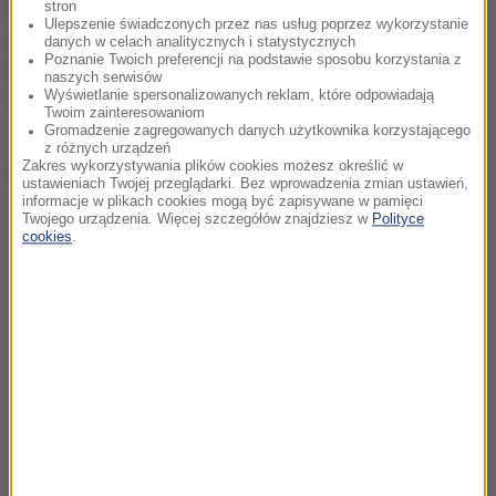
W pełni zaszczepionych, czyli dwiema dawkami
stron
Ulepszenie świadczonych przez nas usług poprzez wykorzystanie
preparatów od firm Pfizer/BioNTech, Moderna i
danych w celach analitycznych i statystycznych
Poznanie Twoich preferencji na podstawie sposobu korzystania z
AstraZeneca, a także jednodawkową szczepionką
naszych serwisów
Wyświetlanie spersonalizowanych reklam, które odpowiadają
Johnson & Johnson, jest ponad 3 mln 115 tys.
Twoim zainteresowaniom
Gromadzenie zagregowanych danych użytkownika korzystającego
z różnych urządzeń
Zakres wykorzystywania plików cookies możesz określić w
Dalsza część artykułu pod materiałem video:
ustawieniach Twojej przeglądarki. Bez wprowadzenia zmian ustawień,
informacje w plikach cookies mogą być zapisywane w pamięci
Twojego urządzenia. Więcej szczegółów znajdziesz w
Polityce
cookies
.