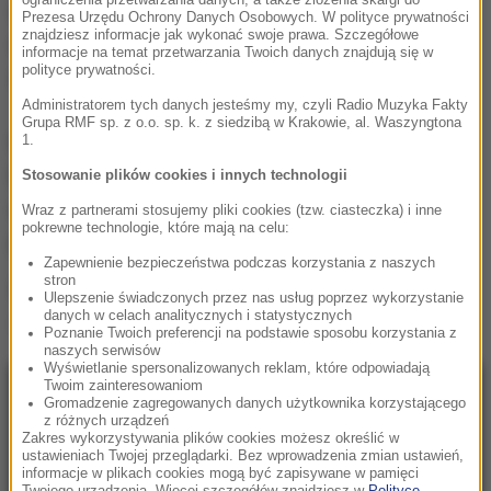
otwarcia szkół na 5 października. Tymczasem to
Prezesa Urzędu Ochrony Danych Osobowych. W polityce prywatności
znajdziesz informacje jak wykonać swoje prawa. Szczegółowe
właśnie we wtorek na Sardynii rozpoczął się rok
informacje na temat przetwarzania Twoich danych znajdują się w
polityce prywatności.
szkolny.
Administratorem tych danych jesteśmy my, czyli Radio Muzyka Fakty
Grupa RMF sp. z o.o. sp. k. z siedzibą w Krakowie, al. Waszyngtona
Restrykcje w Orune dotyczą także miejscowej
1.
branży rolnej. Osoby w niej zatrudnione mogą
Stosowanie plików cookies i innych technologii
udawać się do miejsca swej pracy wyłącznie w
Wraz z partnerami stosujemy pliki cookies (tzw. ciasteczka) i inne
pokrewne technologie, które mają na celu:
pojedynkę.
Zapewnienie bezpieczeństwa podczas korzystania z naszych
stron
Źródło: RMF FM/PAP
Ulepszenie świadczonych przez nas usług poprzez wykorzystanie
danych w celach analitycznych i statystycznych
koronawirus
Tagi:
Poznanie Twoich preferencji na podstawie sposobu korzystania z
naszych serwisów
Wyświetlanie spersonalizowanych reklam, które odpowiadają
Twoim zainteresowaniom
NAJNOWSZE
Gromadzenie zagregowanych danych użytkownika korzystającego
z różnych urządzeń
Zakres wykorzystywania plików cookies możesz określić w
ustawieniach Twojej przeglądarki. Bez wprowadzenia zmian ustawień,
19:50
informacje w plikach cookies mogą być zapisywane w pamięci
Kaszel i pieczenie oczu po kąpieli w
Twojego urządzenia. Więcej szczegółów znajdziesz w
Polityce