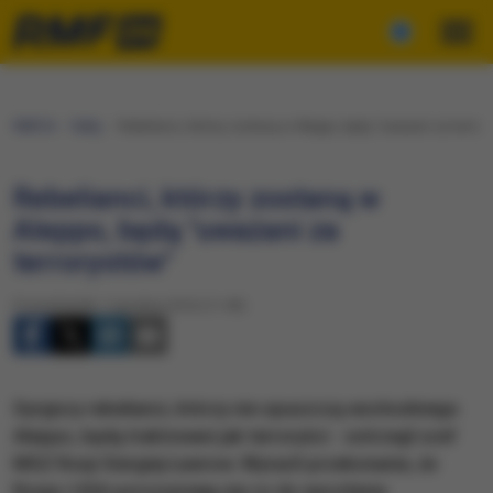
RMF24
Fakty
Rebelianci, którzy zostaną w Aleppo, będą "uważani za terror
Rebelianci, którzy zostaną w
Aleppo, będą "uważani za
terrorystów"
Poniedziałek, 5 grudnia 2016 (11:49)
Syryjscy rebelianci, którzy nie opuszczą wschodniego
Aleppo, będą traktowani jak terroryści - ostrzegł szef
MSZ Rosji Siergiej Ławrow. Wyraził przekonanie, że
Rosja i USA porozumieją się co do wycofania