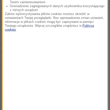
Wschodnie dzielnice Aleppo, w których mieszka
Twoim zainteresowaniom
Gromadzenie zagregowanych danych użytkownika korzystającego
ponad 250 tys. osób, są od trzech miesięcy oblegane
z różnych urządzeń
Zakres wykorzystywania plików cookies możesz określić w
przez siły syryjskie wspierane przez Rosję,
ustawieniach Twojej przeglądarki. Bez wprowadzenia zmian ustawień,
sojuszniczkę reżimu Baszara el-Asada. Rebelianci
informacje w plikach cookies mogą być zapisywane w pamięci
Twojego urządzenia. Więcej szczegółów znajdziesz w
Polityce
ostrzegają, że reżim i Rosjanie chcą wygrać wojnę,
cookies
.
całkowicie wyniszczając ludność w rejonach
kontrolowanych przez opozycję. Organizacje
pomocowe alarmują, że miastu, w którym brakuje
żywności, paliwa i środków medycznych, grozi
katastrofa humanitarna.
(az)
Dalsza część artykułu pod materiałem video: