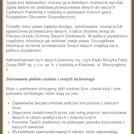
Zjednoczone rozpoczną we wtorek wieczorem lub w
Zgoda jest dobrowolna i możesz ją w dowolnym momencie wycofać,
zgoda będzie też podstawą przekazywania danych do naszych
środę rano w Genewie rozmowy na temat
Zaufanych Partnerów z siedzibą w państwach trzecich (poza
Europejskim Obszarem Gospodarczym).
wycofywania rebeliantów z Aleppo.
Ponadto masz prawo żądania dostępu, sprostowania, usunięcia lub
ograniczenia przetwarzania danych, a także złożenia skargi do
Zastrzegł, że rezolucja ONZ w sprawie zawieszenia
Prezesa Urzędu Ochrony Danych Osobowych. W polityce prywatności
znajdziesz informacje jak wykonać swoje prawa. Szczegółowe
broni byłaby przeciwskuteczna, ponieważ rozejm
informacje na temat przetwarzania Twoich danych znajdują się w
polityce prywatności.
pozwoliłby rebeliantom na przegrupowanie. Ławrow
Administratorem tych danych jesteśmy my, czyli Radio Muzyka Fakty
dodał, że projekt rezolucji, który w poniedziałek ma
Grupa RMF sp. z o.o. sp. k. z siedzibą w Krakowie, al. Waszyngtona
1.
być rozpatrywany przez Radę Bezpieczeństwa ONZ,
"jest prowokacją" i "torpeduje wysiłki rosyjsko-
Stosowanie plików cookies i innych technologii
amerykańskie".
Wraz z partnerami stosujemy pliki cookies (tzw. ciasteczka) i inne
pokrewne technologie, które mają na celu:
Egipt, Nowa Zelandia i Hiszpania zaproponowały
Zapewnienie bezpieczeństwa podczas korzystania z naszych
stron
tekst rezolucji, domagając się co najmniej
Ulepszenie świadczonych przez nas usług poprzez wykorzystanie
danych w celach analitycznych i statystycznych
siedmiodniowego rozejm w Aleppo.
Poznanie Twoich preferencji na podstawie sposobu korzystania z
naszych serwisów
Wyświetlanie spersonalizowanych reklam, które odpowiadają