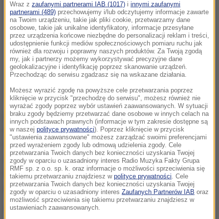
Wraz z
zaufanymi partnerami IAB (1017)
i
innymi zaufanymi
partnerami (489)
przechowujemy i/lub odczytujemy informacje zawarte
na Twoim urządzeniu, takie jak pliki cookie, przetwarzamy dane
osobowe, takie jak unikalne identyfikatory, informacje przesyłane
przez urządzenia końcowe niezbędne do personalizacji reklam i treści,
udostępnienie funkcji mediów społecznościowych pomiaru ruchu jak
również dla rozwoju i poprawny naszych produktów. Za Twoją zgodą
my, jak i partnerzy możemy wykorzystywać precyzyjne dane
geolokalizacyjne i identyfikację poprzez skanowanie urządzeń.
Przechodząc do serwisu zgadzasz się na wskazane działania.
Możesz wyrazić zgodę na powyższe cele przetwarzania poprzez
kliknięcie w przycisk "przechodzę do serwisu", możesz również nie
wyrażać zgody poprzez wybór ustawień zaawansowanych. W sytuacji
braku zgody będziemy przetwarzać dane osobowe w innych celach na
Ławrow podkreślił na konferencji prasowej, że gdy
innych podstawach prawnych (informacje w tym zakresie dostępne są
tylko porozumienie w tej sprawie zostanie osiągnięte,
w naszej
polityce prywatności
). Poprzez kliknięcie w przycisk
"ustawienia zaawansowane" możesz zarządzać swoimi preferencjami
to rebelianci, którzy odmówią opuszczenia
przed wyrażeniem zgody lub odmową udzielenia zgody. Cele
przetwarzania Twoich danych bez konieczności uzyskania Twojej
obleganych części miasta, będą traktowani jak
zgody w oparciu o uzasadniony interes Radio Muzyka Fakty Grupa
RMF sp. z o.o. sp. k. oraz informacje o możliwości sprzeciwienia się
terroryści i Rosja będzie wspierała operację syryjskiej
takiemu przetwarzaniu znajdziesz w
polityce prywatności
. Cele
przetwarzania Twoich danych bez konieczności uzyskania Twojej
armii przeciwko nim.
zgody w oparciu o uzasadniony interes
Zaufanych Partnerów IAB
oraz
możliwość sprzeciwienia się takiemu przetwarzaniu znajdziesz w
ustawieniach zaawansowanych.
Szef rosyjskiej dyplomacji dodał, że Rosja i Stany