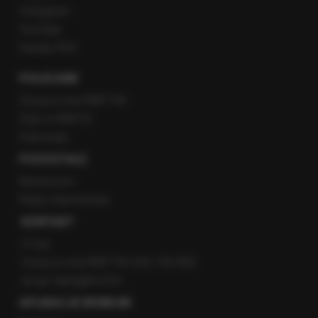
Instagram
YouTube
Kanały RSS
POLECANE
Gorąca Linia RMF FM
Staż w RMF24
Patronaty
POZOSTAŁE
Newsroom
Radio internetowe
KONTAKT
O nas
Gorąca Linia RMF FM: 600 700 800
email: fakty@rmf.fm
APLIKACJE MOBILNE