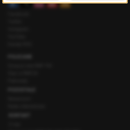
Facebook
Twitter
Instagram
YouTube
Kanały RSS
POLECANE
Gorąca Linia RMF FM
Staż w RMF24
Patronaty
POZOSTAŁE
Newsroom
Radio internetowe
KONTAKT
O nas