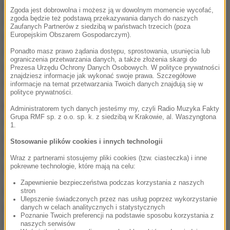
Aleppo, mieście na północnym zachodzie Syrii, gdzie
Zgoda jest dobrowolna i możesz ją w dowolnym momencie wycofać,
zgoda będzie też podstawą przekazywania danych do naszych
od miesięcy trwają zaciekłe starcia między
Zaufanych Partnerów z siedzibą w państwach trzecich (poza
Europejskim Obszarem Gospodarczym).
syryjskimi siłami rządowymi a rebeliantami.
Sytuacja cywilów uwięzionych w oblężonych
Ponadto masz prawo żądania dostępu, sprostowania, usunięcia lub
ograniczenia przetwarzania danych, a także złożenia skargi do
dzielnicach miasta jest krytyczna - ocenił
Prezesa Urzędu Ochrony Danych Osobowych. W polityce prywatności
znajdziesz informacje jak wykonać swoje prawa. Szczegółowe
Cavusoglu.
informacje na temat przetwarzania Twoich danych znajdują się w
polityce prywatności.
Należąca do NATO Turcja zapewnia znaczące
Administratorem tych danych jesteśmy my, czyli Radio Muzyka Fakty
Grupa RMF sp. z o.o. sp. k. z siedzibą w Krakowie, al. Waszyngtona
wsparcie syryjskim rebeliantom walczącym o
1.
obalenie reżimu Asada. Siły zbrojnej opozycji są
Stosowanie plików cookies i innych technologii
oblegane we wschodniej części Aleppo po
Wraz z partnerami stosujemy pliki cookies (tzw. ciasteczka) i inne
pokrewne technologie, które mają na celu:
sukcesach oddziałów syryjskich z ostatnich dni.
Zapewnienie bezpieczeństwa podczas korzystania z naszych
Cavusoglu powiedział, że Turcja prowadzi rozmowy
stron
Ulepszenie świadczonych przez nas usług poprzez wykorzystanie
z sojusznikami Asada, Rosją i Iranem, a także z
danych w celach analitycznych i statystycznych
Poznanie Twoich preferencji na podstawie sposobu korzystania z
samą Syrią i Libanem, by znaleźć rozwiązanie dla
naszych serwisów