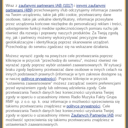
Wraz z
zaufanymi partnerami IAB (1017)
i
innymi zaufanymi
partnerami (489)
przechowujemy i/lub odczytujemy informacje zawarte
na Twoim urządzeniu, takie jak pliki cookie, przetwarzamy dane
osobowe, takie jak unikalne identyfikatory, informacje przesyłane
przez urządzenia końcowe niezbędne do personalizacji reklam i treści,
udostępnienie funkcji mediów społecznościowych pomiaru ruchu jak
również dla rozwoju i poprawny naszych produktów. Za Twoją zgodą
my, jak i partnerzy możemy wykorzystywać precyzyjne dane
geolokalizacyjne i identyfikację poprzez skanowanie urządzeń.
Przechodząc do serwisu zgadzasz się na wskazane działania.
Możesz wyrazić zgodę na powyższe cele przetwarzania poprzez
Zapytany o syryjskiego przywódcę podczas
kliknięcie w przycisk "przechodzę do serwisu", możesz również nie
wyrażać zgody poprzez wybór ustawień zaawansowanych. W sytuacji
konferencji prasowej w Bejrucie, Cavusoglu
braku zgody będziemy przetwarzać dane osobowe w innych celach na
innych podstawach prawnych (informacje w tym zakresie dostępne są
powiedział, że nie ulega wątpliwości, iż Asad ponosi
w naszej
polityce prywatności
). Poprzez kliknięcie w przycisk
"ustawienia zaawansowane" możesz zarządzać swoimi preferencjami
odpowiedzialność za śmierć 600 tys. ludzi oraz że
przed wyrażeniem zgody lub odmową udzielenia zgody. Cele
ktoś z podobną zbrodnią na sumieniu nie powinien
przetwarzania Twoich danych bez konieczności uzyskania Twojej
zgody w oparciu o uzasadniony interes Radio Muzyka Fakty Grupa
rządzić krajem.
RMF sp. z o.o. sp. k. oraz informacje o możliwości sprzeciwienia się
takiemu przetwarzaniu znajdziesz w
polityce prywatności
. Cele
przetwarzania Twoich danych bez konieczności uzyskania Twojej
Szef tureckiej dyplomacji zaapelował o
zgody w oparciu o uzasadniony interes
Zaufanych Partnerów IAB
oraz
możliwość sprzeciwienia się takiemu przetwarzaniu znajdziesz w
natychmiastowe ogłoszenie wstrzymania walk w
ustawieniach zaawansowanych.