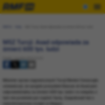
RMF24
Fakty
MSZ Turcji: Asad odpowiada za śmierć 600 tys. ludzi
MSZ Turcji: Asad odpowiada za
śmierć 600 tys. ludzi
Piątek, 2 grudnia 2016 (13:57)
Minister spraw zagranicznych Turcji Mevlut Cavusoglu
oświadczył, że syryjski prezydent Baszar el-Asad jest
odpowiedzialny za śmierć 600 tys. ludzi i w związku z
tym nie powinien już rządzić Syrią. Zaapelował też o
natychmiastowy rozejm w Aleppo.