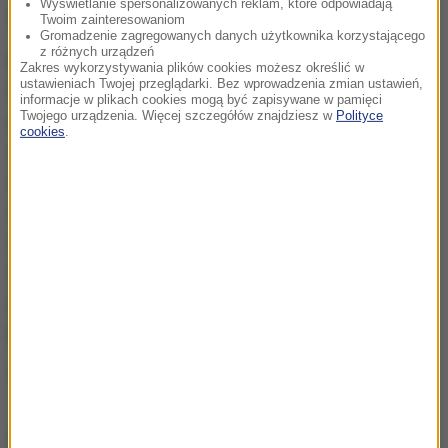
Wyświetlanie spersonalizowanych reklam, które odpowiadają
syryjskiego konfliktu zbrojnego.
Twoim zainteresowaniom
Gromadzenie zagregowanych danych użytkownika korzystającego
z różnych urządzeń
Prezydenci Turcji i Rosji, Recep Tayyip Erdogan i
Zakres wykorzystywania plików cookies możesz określić w
ustawieniach Twojej przeglądarki. Bez wprowadzenia zmian ustawień,
Władimir Putin, rozmawiali o Syrii co najmniej trzy
informacje w plikach cookies mogą być zapisywane w pamięci
Twojego urządzenia. Więcej szczegółów znajdziesz w
Polityce
razy w ostatnim tygodniu, a rosyjski minister spraw
cookies
.
zagranicznych Siergiej Ławrow w czwartek spotkał
się z Cavusoglu - przypomina Reuters. Po spotkaniu
szef tureckiej dyplomacji powiedział, że Moskwa
zgodziła się co do potrzeby wstrzymania walk i
dostarczenia pomocy humanitarnej do Aleppo,
jednak nie udało się przezwyciężyć głębokich
podziałów między stronami w sprawie wojny w Syrii.
(az)
Dalsza część artykułu pod materiałem video: