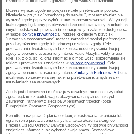
Przechodząc do serwisu zgadzasz się na wskazane działania.
zimowych. Pięciokrotne na podium największej
Możesz wyrazić zgodę na powyższe cele przetwarzania poprzez
kliknięcie w przycisk "przechodzę do serwisu", możesz również nie
sportowej imprezy stanął też szermierz
Jerzy
wyrażać zgody poprzez wybór ustawień zaawansowanych. W sytuacji
braku zgody będziemy przetwarzać dane osobowe w innych celach na
Pawłowski.
innych podstawach prawnych (informacje w tym zakresie dostępne są
w naszej
polityce prywatności
). Poprzez kliknięcie w przycisk
Sporty zimowe na tej liście reprezentują jeszcze
"ustawienia zaawansowane" możesz zarządzać swoimi preferencjami
przed wyrażeniem zgody lub odmową udzielenia zgody. Cele
skoczkowie narciarscy:
Kamil Stoch
- trzy złote i
przetwarzania Twoich danych bez konieczności uzyskania Twojej
zgody w oparciu o uzasadniony interes Radio Muzyka Fakty Grupa
brązowe oraz
Adam Małysz
- trzy srebrne i jeden
RMF sp. z o.o. sp. k. oraz informacje o możliwości sprzeciwienia się
takiemu przetwarzaniu znajdziesz w
polityce prywatności
. Cele
brązowy.
przetwarzania Twoich danych bez konieczności uzyskania Twojej
zgody w oparciu o uzasadniony interes
Zaufanych Partnerów IAB
oraz
możliwość sprzeciwienia się takiemu przetwarzaniu znajdziesz w
Na liście sportowców, którzy wywalczyli co najmniej
ustawieniach zaawansowanych.
trzy medale olimpijskie, znajdują się 22 osoby.
Zgoda jest dobrowolna i możesz ją w dowolnym momencie wycofać,
zgoda będzie też podstawą przekazywania danych do naszych
Zaufanych Partnerów z siedzibą w państwach trzecich (poza
Europejskim Obszarem Gospodarczym).
Dalsza część artykułu pod materiałem video:
Ponadto masz prawo żądania dostępu, sprostowania, usunięcia lub
ograniczenia przetwarzania danych, a także złożenia skargi do
Prezesa Urzędu Ochrony Danych Osobowych. W polityce prywatności
znajdziesz informacje jak wykonać swoje prawa. Szczegółowe