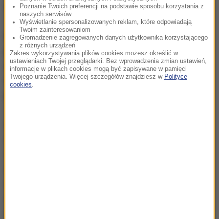
Gliwinski.
Poznanie Twoich preferencji na podstawie sposobu korzystania z
naszych serwisów
Wyświetlanie spersonalizowanych reklam, które odpowiadają
Twoim zainteresowaniom
Fomenko beznamiętnie obserwował trening swoich
Gromadzenie zagregowanych danych użytkownika korzystającego
z różnych urządzeń
piłkarzy. Prowadził go natomiast były wybitny piłkarz
Zakres wykorzystywania plików cookies możesz określić w
ustawieniach Twojej przeglądarki. Bez wprowadzenia zmian ustawień,
Andrij Szewczenko, który uczestniczył w grze
informacje w plikach cookies mogą być zapisywane w pamięci
Twojego urządzenia. Więcej szczegółów znajdziesz w
Polityce
wewnętrznej drużyny i popisywał się efektownymi
cookies
.
podaniami.
Kontrakt Fomenki obowiązuje do końca Euro 2016 i
na pewno nie zostanie przedłużony. Przed
mistrzostwami Europy wszyscy na Ukrainie mówili,
że jego następcą będzie Szewczenko. To byłoby
naturalne, ponieważ cieszy się wielkim szacunkiem
wśród piłkarzy. Poza tym, jako asystent Fomenki
doskonale zna piłkarzy i atmosferę, jaka panuje w