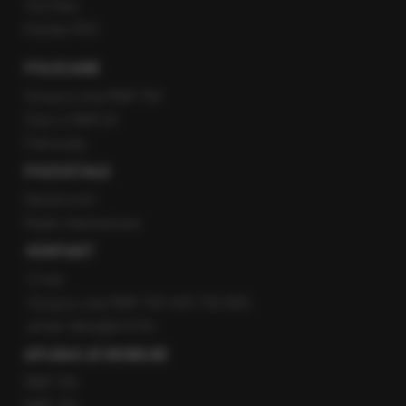
YouTube
Kanały RSS
POLECANE
Gorąca Linia RMF FM
Staż w RMF24
Patronaty
POZOSTAŁE
Newsroom
Radio internetowe
KONTAKT
O nas
Gorąca Linia RMF FM: 600 700 800
email: fakty@rmf.fm
APLIKACJE MOBILNE
RMF FM