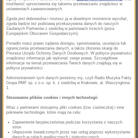
kilku.
Kibice są zszokowani. Zarówno ci przebywający
możliwość sprzeciwienia się takiemu przetwarzaniu znajdziesz w
ustawieniach zaawansowanych.
we Francji, jak i na Ukrainie. Wszyscy liczyli, że do
Zgoda jest dobrowolna i możesz ją w dowolnym momencie wycofać,
ostatniego meczu w grupie C nasz zespół zachowa
zgoda będzie też podstawą przekazywania danych do naszych
Zaufanych Partnerów z siedzibą w państwach trzecich (poza
szanse na awans. Jednak po remisie Polski z
Europejskim Obszarem Gospodarczym).
Niemcami nie mamy już żadnych szans
- powiedział
Ponadto masz prawo żądania dostępu, sprostowania, usunięcia lub
ograniczenia przetwarzania danych, a także złożenia skargi do
PAP Swiatosław Hrynczuk, dziennikarz telewizji
Prezesa Urzędu Ochrony Danych Osobowych. W polityce prywatności
znajdziesz informacje jak wykonać swoje prawa. Szczegółowe
MGM Ukraine.
informacje na temat przetwarzania Twoich danych znajdują się w
polityce prywatności.
Zrezygnowany wydawał się selekcjoner Ukraińców
Administratorem tych danych jesteśmy my, czyli Radio Muzyka Fakty
Grupa RMF sp. z o.o. sp. k. z siedzibą w Krakowie, al. Waszyngtona
Mychajło Fomenko, który odwołał piątkową
1.
konferencję prasową w Aix-en-Provence.
Trener
Stosowanie plików cookies i innych technologii
powiedział wszystko, co miał do powiedzenia po
Wraz z partnerami stosujemy pliki cookies (tzw. ciasteczka) i inne
pokrewne technologie, które mają na celu:
meczu z Irlandią Północną. Dlatego odwołaliśmy
Zapewnienie bezpieczeństwa podczas korzystania z naszych
konferencję w Aix-en-Provence -
powiedział rzecznik
stron
Ulepszenie świadczonych przez nas usług poprzez wykorzystanie
prasowy ukraińskiej reprezentacji Ołeksandr
danych w celach analitycznych i statystycznych