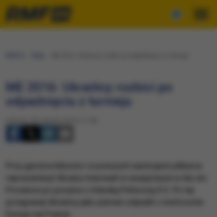
RMF24
Fakty
ME 2016: Ukraińcy rozbici po odpadnięciu z turnieju
ME 2016: Ukraińcy rozbici po
odpadnięciu z turnieju
Sobota, 18 czerwca 2016 (11:28)
Przy garstce kibiców i w ponurych nastrojach piłkarze
reprezentacji Ukrainy trenowali w swojej bazie w Aix-en-
Provence po porażce z Irlandią Północną 0:2. Po tej
przegranej Ukraińcy jako pierwsi odpadli z mistrzostw
Europy we Francji.