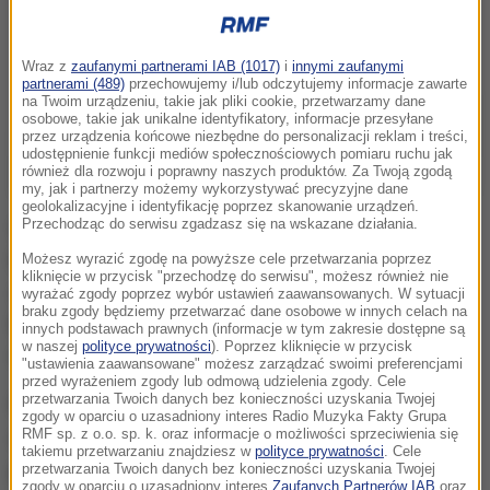
Wraz z
zaufanymi partnerami IAB (1017)
i
innymi zaufanymi
partnerami (489)
przechowujemy i/lub odczytujemy informacje zawarte
na Twoim urządzeniu, takie jak pliki cookie, przetwarzamy dane
osobowe, takie jak unikalne identyfikatory, informacje przesyłane
przez urządzenia końcowe niezbędne do personalizacji reklam i treści,
udostępnienie funkcji mediów społecznościowych pomiaru ruchu jak
również dla rozwoju i poprawny naszych produktów. Za Twoją zgodą
my, jak i partnerzy możemy wykorzystywać precyzyjne dane
geolokalizacyjne i identyfikację poprzez skanowanie urządzeń.
Przechodząc do serwisu zgadzasz się na wskazane działania.
We wtorek reprezentacja Ukrainy zagra w Marsylii z
Polakami w ostatnim meczu fazy grupowej. Biało-
Możesz wyrazić zgodę na powyższe cele przetwarzania poprzez
kliknięcie w przycisk "przechodzę do serwisu", możesz również nie
czerwoni po bezbramkowym remisie z Niemcami
wyrażać zgody poprzez wybór ustawień zaawansowanych. W sytuacji
braku zgody będziemy przetwarzać dane osobowe w innych celach na
bliscy są awansu do kolejnej rundy. Odmienne
innych podstawach prawnych (informacje w tym zakresie dostępne są
w naszej
polityce prywatności
). Poprzez kliknięcie w przycisk
nastroje panują w reprezentacji Ukrainy.
"ustawienia zaawansowane" możesz zarządzać swoimi preferencjami
przed wyrażeniem zgody lub odmową udzielenia zgody. Cele
przetwarzania Twoich danych bez konieczności uzyskania Twojej
Pierwszy trening po porażce z Irlandią Północną był
zgody w oparciu o uzasadniony interes Radio Muzyka Fakty Grupa
RMF sp. z o.o. sp. k. oraz informacje o możliwości sprzeciwienia się
otwarty dla kibiców i mediów. Jednak fanów
takiemu przetwarzaniu znajdziesz w
polityce prywatności
. Cele
podobnie jak przedstawicieli mediów było zaledwie
przetwarzania Twoich danych bez konieczności uzyskania Twojej
zgody w oparciu o uzasadniony interes
Zaufanych Partnerów IAB
oraz