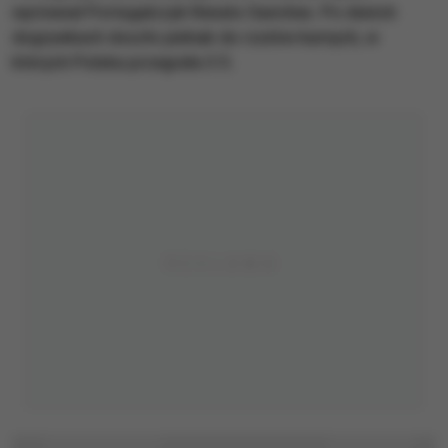
wyrównał Portugalczyk Renato Sanches. Po dwóch
dogrywkach doszło jednak do rzutów karnych, w
których Polska przegrała 3:5.