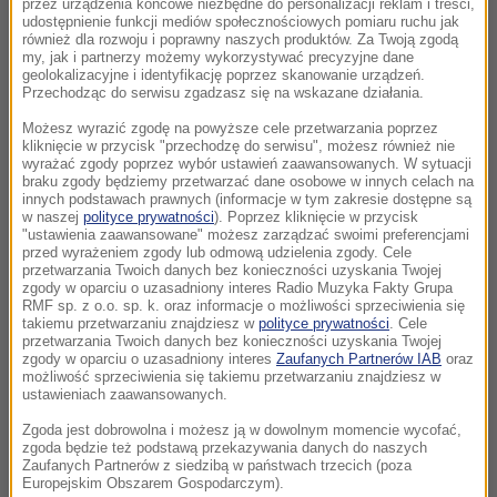
przez urządzenia końcowe niezbędne do personalizacji reklam i treści,
udostępnienie funkcji mediów społecznościowych pomiaru ruchu jak
również dla rozwoju i poprawny naszych produktów. Za Twoją zgodą
my, jak i partnerzy możemy wykorzystywać precyzyjne dane
geolokalizacyjne i identyfikację poprzez skanowanie urządzeń.
Przechodząc do serwisu zgadzasz się na wskazane działania.
Możesz wyrazić zgodę na powyższe cele przetwarzania poprzez
kliknięcie w przycisk "przechodzę do serwisu", możesz również nie
wyrażać zgody poprzez wybór ustawień zaawansowanych. W sytuacji
braku zgody będziemy przetwarzać dane osobowe w innych celach na
innych podstawach prawnych (informacje w tym zakresie dostępne są
w naszej
polityce prywatności
). Poprzez kliknięcie w przycisk
"ustawienia zaawansowane" możesz zarządzać swoimi preferencjami
przed wyrażeniem zgody lub odmową udzielenia zgody. Cele
przetwarzania Twoich danych bez konieczności uzyskania Twojej
zgody w oparciu o uzasadniony interes Radio Muzyka Fakty Grupa
RMF sp. z o.o. sp. k. oraz informacje o możliwości sprzeciwienia się
takiemu przetwarzaniu znajdziesz w
polityce prywatności
. Cele
przetwarzania Twoich danych bez konieczności uzyskania Twojej
zgody w oparciu o uzasadniony interes
Zaufanych Partnerów IAB
oraz
możliwość sprzeciwienia się takiemu przetwarzaniu znajdziesz w
ustawieniach zaawansowanych.
Zgoda jest dobrowolna i możesz ją w dowolnym momencie wycofać,
zgoda będzie też podstawą przekazywania danych do naszych
Zaufanych Partnerów z siedzibą w państwach trzecich (poza
Europejskim Obszarem Gospodarczym).