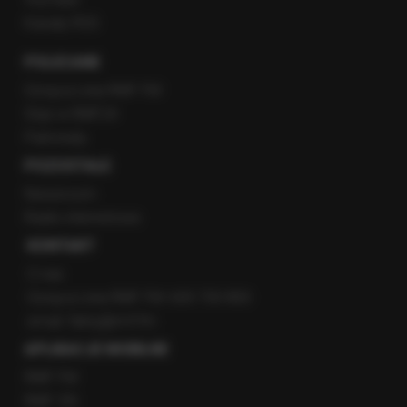
Kanały RSS
POLECANE
Gorąca Linia RMF FM
Staż w RMF24
Patronaty
POZOSTAŁE
Newsroom
Radio internetowe
KONTAKT
O nas
Gorąca Linia RMF FM: 600 700 800
email: fakty@rmf.fm
APLIKACJE MOBILNE
RMF FM
RMF ON