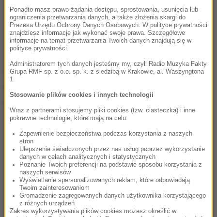
Ponadto masz prawo żądania dostępu, sprostowania, usunięcia lub
ograniczenia przetwarzania danych, a także złożenia skargi do
Prezesa Urzędu Ochrony Danych Osobowych. W polityce prywatności
znajdziesz informacje jak wykonać swoje prawa. Szczegółowe
informacje na temat przetwarzania Twoich danych znajdują się w
polityce prywatności.
Administratorem tych danych jesteśmy my, czyli Radio Muzyka Fakty
Odwet na Polakach wziął jednak Portugalczyk
Grupa RMF sp. z o.o. sp. k. z siedzibą w Krakowie, al. Waszyngtona
1.
Renato Sanches. W 33. minucie spotkania strzelił
Stosowanie plików cookies i innych technologii
gola i wyrównał wynik do 1:1.
Wraz z partnerami stosujemy pliki cookies (tzw. ciasteczka) i inne
pokrewne technologie, które mają na celu:
Zapewnienie bezpieczeństwa podczas korzystania z naszych
stron
Ulepszenie świadczonych przez nas usług poprzez wykorzystanie
danych w celach analitycznych i statystycznych
Poznanie Twoich preferencji na podstawie sposobu korzystania z
naszych serwisów
Wyświetlanie spersonalizowanych reklam, które odpowiadają
Twoim zainteresowaniom
Gromadzenie zagregowanych danych użytkownika korzystającego
z różnych urządzeń
Zakres wykorzystywania plików cookies możesz określić w