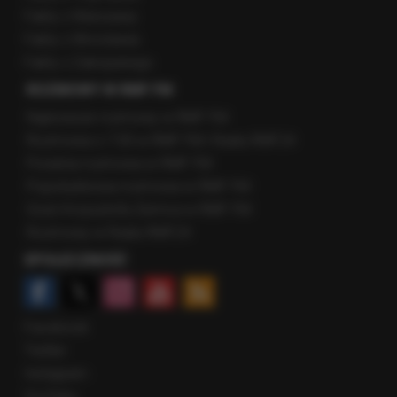
Fakty z Warszawy
Fakty z Wrocławia
Fakty z Zakopanego
ROZMOWY W RMF FM
Najnowsze rozmowy w RMF FM
Rozmowa o 7:00 w RMF FM i Radiu RMF24
Poranna rozmowa w RMF FM
Popołudniowa rozmowa w RMF FM
Gość Krzysztofa Ziemca w RMF FM
Rozmowy w Radiu RMF24
SPOŁECZNOŚĆ
Facebook
Twitter
Instagram
YouTube