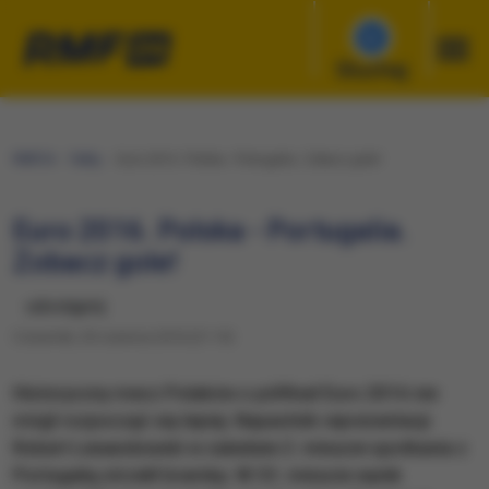
Słuchaj
RMF24
Fakty
Euro 2016. Polska - Portugalia. Zobacz gole!
Euro 2016. Polska - Portugalia.
Zobacz gole!
udostępnij
Czwartek, 30 czerwca 2016 (21:14)
Historyczny mecz Polaków o półfinał Euro 2016 nie
mógł rozpocząć się lepiej. Napastnik reprezentacji
Robert Lewandowski w zaledwie 2. minucie spotkania z
Portugalią strzelił bramkę. W 33. minucie wynik