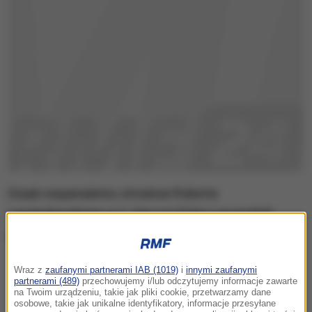
Dzięki wspaniałemu strzałowi Roberta
Lewandowskiego w 2. minucie Polacy prowadzili
przez pierwsze pół godziny spotkania.
Wraz z
zaufanymi partnerami IAB (1019)
i
innymi zaufanymi
partnerami (489)
przechowujemy i/lub odczytujemy informacje zawarte
na Twoim urządzeniu, takie jak pliki cookie, przetwarzamy dane
osobowe, takie jak unikalne identyfikatory, informacje przesyłane