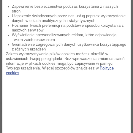
Zapewnienie bezpieczeństwa podczas korzystania z naszych
stron
Ulepszenie świadczonych przez nas usług poprzez wykorzystanie
ZOBACZ RÓWNIEŻ:
danych w celach analitycznych i statystycznych
Poznanie Twoich preferencji na podstawie sposobu korzystania z
naszych serwisów
Lekarz Duńczyków o Eriksenie: Odzyskaliśmy go
Wyświetlanie spersonalizowanych reklam, które odpowiadają
Twoim zainteresowaniom
po jednej defibrylacji
Gromadzenie zagregowanych danych użytkownika korzystającego
z różnych urządzeń
Euro 2020. Christian Eriksen miał zawał na boisku.
Zakres wykorzystywania plików cookies możesz określić w
ustawieniach Twojej przeglądarki. Bez wprowadzenia zmian ustawień,
Jego były lekarz zapewnia: „Nie było problemów z
informacje w plikach cookies mogą być zapisywane w pamięci
Twojego urządzenia. Więcej szczegółów znajdziesz w
Polityce
sercem”
cookies
.
29-letni Eriksen, najbardziej znany duński piłkarz
ostatnich lat, zasłabł tuż przed końcem pierwszej
połowy spotkania w Kopenhadze. Bez kontaktu z
rywalem osunął się na murawę. Zanim dobiegły do
niego służby medyczne, pierwszej pomocy udzielił
mu kapitan zespołu Simon Kjaer.