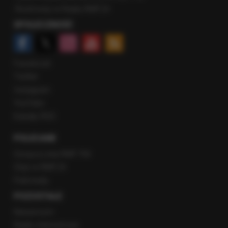
Rozmowy w Radiu RMF24
SPOŁECZNOŚĆ
Facebook
Twitter
Instagram
YouTube
Kanały RSS
POLECANE
Gorąca Linia RMF FM
Staż w RMF24
Patronaty
POZOSTAŁE
Newsroom
Radio internetowe