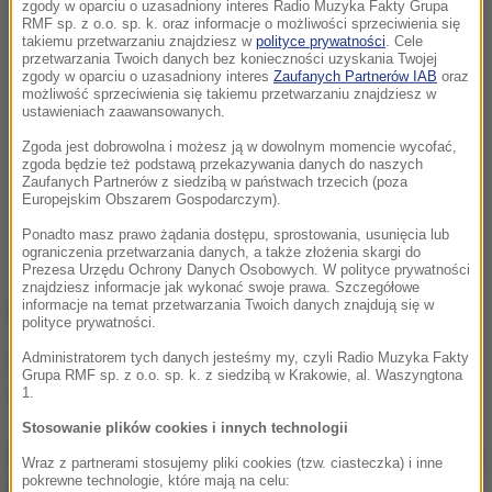
zgody w oparciu o uzasadniony interes Radio Muzyka Fakty Grupa
RMF sp. z o.o. sp. k. oraz informacje o możliwości sprzeciwienia się
takiemu przetwarzaniu znajdziesz w
polityce prywatności
. Cele
przetwarzania Twoich danych bez konieczności uzyskania Twojej
zgody w oparciu o uzasadniony interes
Zaufanych Partnerów IAB
oraz
możliwość sprzeciwienia się takiemu przetwarzaniu znajdziesz w
ustawieniach zaawansowanych.
Zgoda jest dobrowolna i możesz ją w dowolnym momencie wycofać,
zgoda będzie też podstawą przekazywania danych do naszych
Zaufanych Partnerów z siedzibą w państwach trzecich (poza
Europejskim Obszarem Gospodarczym).
Ponadto masz prawo żądania dostępu, sprostowania, usunięcia lub
ograniczenia przetwarzania danych, a także złożenia skargi do
Prezesa Urzędu Ochrony Danych Osobowych. W polityce prywatności
znajdziesz informacje jak wykonać swoje prawa. Szczegółowe
informacje na temat przetwarzania Twoich danych znajdują się w
Duńczyk nadal przebywa w szpitalu w Kopenhadze.
polityce prywatności.
Administratorem tych danych jesteśmy my, czyli Radio Muzyka Fakty
Lekarze wciąż próbują dociec przyczyn, dlaczego
Grupa RMF sp. z o.o. sp. k. z siedzibą w Krakowie, al. Waszyngtona
doszło do zatrzymania pracy serca.
1.
Stosowanie plików cookies i innych technologii
Dramatyczne sceny w trakcie meczu
Wraz z partnerami stosujemy pliki cookies (tzw. ciasteczka) i inne
pokrewne technologie, które mają na celu:
Euro 2020