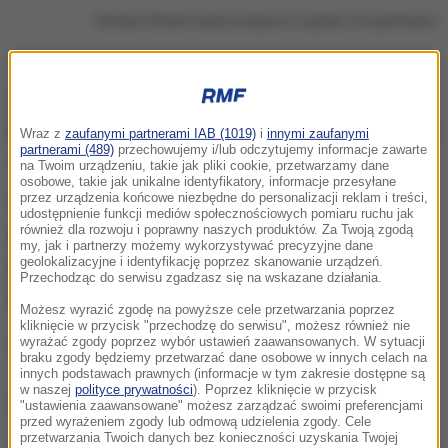
Christian Eriksen nadal przebywa w szpitalu w Kopenhadze
Christian Eriksen przekazał przez menadżera Inter
Mediolan - włoskiego klubu, w którym gra na co dzień
Wraz z
zaufanymi partnerami IAB (1019)
i
innymi zaufanymi
partnerami (489)
przechowujemy i/lub odczytujemy informacje zawarte
- pozdrowienia i podziękowanie.
na Twoim urządzeniu, takie jak pliki cookie, przetwarzamy dane
osobowe, takie jak unikalne identyfikatory, informacje przesyłane
przez urządzenia końcowe niezbędne do personalizacji reklam i treści,
"
Dziękuję, nie poddam się. Czuję się lepiej, ale
udostępnienie funkcji mediów społecznościowych pomiaru ruchu jak
również dla rozwoju i poprawny naszych produktów. Za Twoją zgodą
teraz chcę zrozumieć, co się stało. Dziękuję wam
my, jak i partnerzy możemy wykorzystywać precyzyjne dane
geolokalizacyjne i identyfikację poprzez skanowanie urządzeń.
za wszystko, co dla mnie zrobiliście
" - powiedział
Przechodząc do serwisu zgadzasz się na wskazane działania.
Eriksen.
Możesz wyrazić zgodę na powyższe cele przetwarzania poprzez
kliknięcie w przycisk "przechodzę do serwisu", możesz również nie
Jego słowa cytuje "La Gazzetta dello Sport".
wyrażać zgody poprzez wybór ustawień zaawansowanych. W sytuacji
braku zgody będziemy przetwarzać dane osobowe w innych celach na
innych podstawach prawnych (informacje w tym zakresie dostępne są
w naszej
polityce prywatności
). Poprzez kliknięcie w przycisk
Dalsza część artykułu pod materiałem video:
"ustawienia zaawansowane" możesz zarządzać swoimi preferencjami
przed wyrażeniem zgody lub odmową udzielenia zgody. Cele
przetwarzania Twoich danych bez konieczności uzyskania Twojej