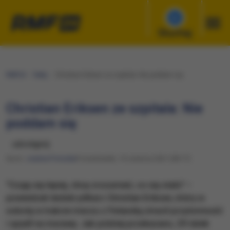
Słuchaj
RMF24
Fakty
Christian Eriksen ze szpitala: Nie poddam się
Christian Eriksen ze szpitala: Nie
poddam się
udostępnij
Autor:
Joanna Potocka
Poniedziałek, 14 czerwca 2021 (08:17)
"Czuję się lepiej, chcę zrozumieć, co się stało" –
powiedział duński piłkarz Christian Eriksen, który w
sobotę w trakcie meczu z Finlandią stracił przytomność
i upadł na murawę. Jak później przekazano, 29-latek