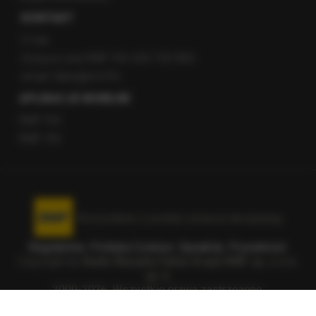
KONTAKT
O nas
Gorąca Linia RMF FM: 600 700 800
email: fakty@rmf.fm
APLIKACJE MOBILNE
RMF FM
RMF ON
Korzystanie z portalu oznacza akceptację
Regulaminu
.
Polityka Cookies
.
SpeakUp
.
Prywatność
.
Copyright by
Radio Muzyka Fakty Grupa RMF sp. z o.o.
sp. k.
2009-2026. Wszystkie prawa zastrzeżone.