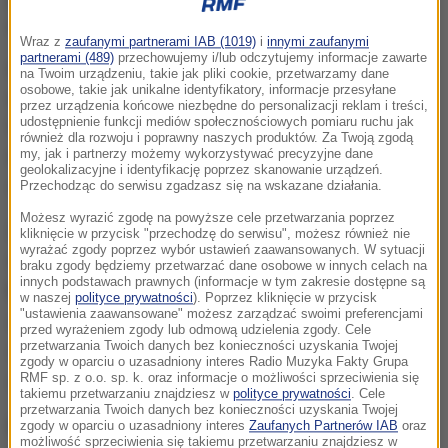
Wraz z
zaufanymi partnerami IAB (1019)
i
innymi zaufanymi
partnerami (489)
przechowujemy i/lub odczytujemy informacje zawarte
Granat eksplodował w odległości około 30 metrów od
na Twoim urządzeniu, takie jak pliki cookie, przetwarzamy dane
osobowe, takie jak unikalne identyfikatory, informacje przesyłane
wejścia do kościoła. Jak powiedział ksiądz Jay
przez urządzenia końcowe niezbędne do personalizacji reklam i treści,
udostępnienie funkcji mediów społecznościowych pomiaru ruchu jak
Virador, stało się to w czasie komunii, a wśród
również dla rozwoju i poprawny naszych produktów. Za Twoją zgodą
wiernych wybuchła panika.
Ludzie w pośpiechu
my, jak i partnerzy możemy wykorzystywać precyzyjne dane
geolokalizacyjne i identyfikację poprzez skanowanie urządzeń.
opuszczali kościół
- mówił.
Przechodząc do serwisu zgadzasz się na wskazane działania.
Możesz wyrazić zgodę na powyższe cele przetwarzania poprzez
Zdaniem źródeł w organach ścigania, początkowo
kliknięcie w przycisk "przechodzę do serwisu", możesz również nie
wyrażać zgody poprzez wybór ustawień zaawansowanych. W sytuacji
celem zamachu miał być wypełniony wiernymi
braku zgody będziemy przetwarzać dane osobowe w innych celach na
innych podstawach prawnych (informacje w tym zakresie dostępne są
kościół.
Wydaje się, że sprawcy chcieli podejść bliżej,
w naszej
polityce prywatności
). Poprzez kliknięcie w przycisk
"ustawienia zaawansowane" możesz zarządzać swoimi preferencjami
ale z powodu środków bezpieczeństwa zdecydowali
przed wyrażeniem zgody lub odmową udzielenia zgody. Cele
przetwarzania Twoich danych bez konieczności uzyskania Twojej
się rzucić granat na samochód policji, który blokował
zgody w oparciu o uzasadniony interes Radio Muzyka Fakty Grupa
ulicę
- powiedział rozmówca agencji AFP.
RMF sp. z o.o. sp. k. oraz informacje o możliwości sprzeciwienia się
takiemu przetwarzaniu znajdziesz w
polityce prywatności
. Cele
przetwarzania Twoich danych bez konieczności uzyskania Twojej
Ranny został jeden z obecnych w tym miejscu
zgody w oparciu o uzasadniony interes
Zaufanych Partnerów IAB
oraz
możliwość sprzeciwienia się takiemu przetwarzaniu znajdziesz w