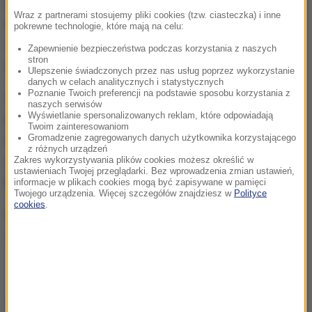
i Sprawiedliwość
,
Koalicja Obywatelska
mogłaby
Wraz z partnerami stosujemy pliki cookies (tzw. ciasteczka) i inne
liczyć na 26,1 proc. głosów. Na trzecim miejscu
pokrewne technologie, które mają na celu:
ulokowała się
Polska 2050 Szymona Hołowni
, na
Zapewnienie bezpieczeństwa podczas korzystania z naszych
stron
którą swój głos oddałoby 10,6 proc. respondentów.
Ulepszenie świadczonych przez nas usług poprzez wykorzystanie
danych w celach analitycznych i statystycznych
Poznanie Twoich preferencji na podstawie sposobu korzystania z
6,2 proc. badanych zadeklarowało oddanie głosu na
naszych serwisów
Wyświetlanie spersonalizowanych reklam, które odpowiadają
Lewicę
tj. Sojusz Lewicy Demokratycznej, Wiosnę i
Twoim zainteresowaniom
Gromadzenie zagregowanych danych użytkownika korzystającego
Partię Razem.
PSL-Koalicja Polska
w najbliższą
z różnych urządzeń
niedzielę mogłaby liczyć na 6 proc. głosów,
Zakres wykorzystywania plików cookies możesz określić w
ustawieniach Twojej przeglądarki. Bez wprowadzenia zmian ustawień,
Konfederacja
natomiast na 5,8 proc.
informacje w plikach cookies mogą być zapisywane w pamięci
Twojego urządzenia. Więcej szczegółów znajdziesz w
Polityce
cookies
.
Niezdecydowanych pozostaje 12,1 proc.
respondentów.
Takie rozłożenie głosów dawałoby następujące