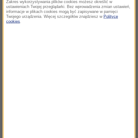
Zakres wykorzystywania plików cookies możesz określić w
ustawieniach Twojej przeglądarki. Bez wprowadzenia zmian ustawień,
informacje w plikach cookies mogą być zapisywane w pamięci
Twojego urządzenia. Więcej szczegółów znajdziesz w
Polityce
cookies
.