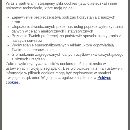
naukowy to ogromny dorobek naszych czasów.
Wraz z partnerami stosujemy pliki cookies (tzw. ciasteczka) i inne
pokrewne technologie, które mają na celu:
Będzie mi bardzo brakowało jego poczucia humoru,
Zapewnienie bezpieczeństwa podczas korzystania z naszych
życzliwych zaczepek i zagadek, a przede wszystkim
stron
Ulepszenie świadczonych przez nas usług poprzez wykorzystanie
-
niesamowitej energii, z którą góry przenosił,
danych w celach analitycznych i statystycznych
wbrew oporowi materii
. Odszedł człowiek wielkiego
Poznanie Twoich preferencji na podstawie sposobu korzystania z
naszych serwisów
formatu" - podkreślił prof. Jemielniak.
Wyświetlanie spersonalizowanych reklam, które odpowiadają
Twoim zainteresowaniom
Gromadzenie zagregowanych danych użytkownika korzystającego
Kim był prof. Łukasz Turski?
z różnych urządzeń
Zakres wykorzystywania plików cookies możesz określić w
ustawieniach Twojej przeglądarki. Bez wprowadzenia zmian ustawień,
informacje w plikach cookies mogą być zapisywane w pamięci
Łukasz Andrzej Turski urodził się 18 listopada
Twojego urządzenia. Więcej szczegółów znajdziesz w
Polityce
cookies
.
1943 r.
Był fizykiem teoretykiem, specjalistą w
zakresie fizyki materii skondensowanej i mechaniki
statystycznej. Ukończył studia na Uniwersytecie
Warszawskim w 1965 r., a w 1985 r. otrzymał tytuł
profesorski. Zawodowo związany był z Centrum
Fizyki Teoretycznej PAN oraz Uniwersytetem