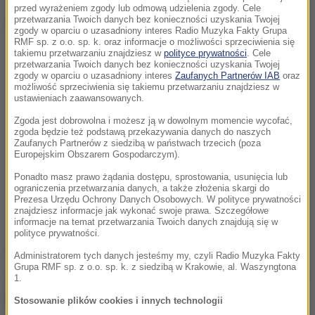
przed wyrażeniem zgody lub odmową udzielenia zgody. Cele
przetwarzania Twoich danych bez konieczności uzyskania Twojej
Dalsza część artykułu pod materiałem video:
zgody w oparciu o uzasadniony interes Radio Muzyka Fakty Grupa
RMF sp. z o.o. sp. k. oraz informacje o możliwości sprzeciwienia się
takiemu przetwarzaniu znajdziesz w
polityce prywatności
. Cele
przetwarzania Twoich danych bez konieczności uzyskania Twojej
zgody w oparciu o uzasadniony interes
Zaufanych Partnerów IAB
oraz
możliwość sprzeciwienia się takiemu przetwarzaniu znajdziesz w
ustawieniach zaawansowanych.
Zgoda jest dobrowolna i możesz ją w dowolnym momencie wycofać,
zgoda będzie też podstawą przekazywania danych do naszych
Zaufanych Partnerów z siedzibą w państwach trzecich (poza
Europejskim Obszarem Gospodarczym).
Ponadto masz prawo żądania dostępu, sprostowania, usunięcia lub
ograniczenia przetwarzania danych, a także złożenia skargi do
Prezesa Urzędu Ochrony Danych Osobowych. W polityce prywatności
znajdziesz informacje jak wykonać swoje prawa. Szczegółowe
informacje na temat przetwarzania Twoich danych znajdują się w
polityce prywatności.
"Całe życie poświęcił temu, żebyśmy lepiej rozumieli
Administratorem tych danych jesteśmy my, czyli Radio Muzyka Fakty
Grupa RMF sp. z o.o. sp. k. z siedzibą w Krakowie, al. Waszyngtona
świat.
Cierpliwie tłumaczył, że energia jądrowa jest
1.
bezpieczna
, szczepionki ratują życie, a postęp
Stosowanie plików cookies i innych technologii