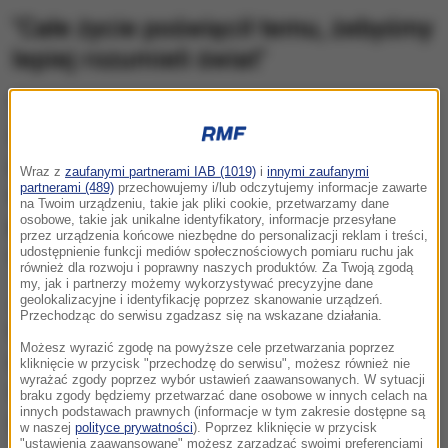
"Całe życie poświęcił temu, żebyśmy
lepiej rozumieli świat"
"Z głębokim smutkiem przyjęliśmy wiadomość o
śmierci profesora Łukasza Turskiego, o której
poinformowało Centrum Fizyki Teoretycznej PAN,
Wraz z
zaufanymi partnerami IAB (1019)
i
innymi zaufanymi
partnerami (489)
przechowujemy i/lub odczytujemy informacje zawarte
wybitnego fizyka teoretyka, niestrudzonego
na Twoim urządzeniu, takie jak pliki cookie, przetwarzamy dane
osobowe, takie jak unikalne identyfikatory, informacje przesyłane
popularyzatora nauki
i inspirującego nauczyciela" -
przez urządzenia końcowe niezbędne do personalizacji reklam i treści,
udostępnienie funkcji mediów społecznościowych pomiaru ruchu jak
napisał portal PAN "Academia".
również dla rozwoju i poprawny naszych produktów. Za Twoją zgodą
my, jak i partnerzy możemy wykorzystywać precyzyjne dane
Jak zaznaczył prof. Dariusz Jemielniak, wiceprezes
geolokalizacyjne i identyfikację poprzez skanowanie urządzeń.
Przechodząc do serwisu zgadzasz się na wskazane działania.
PAN i redaktor naczelny "Academii", prof. Turski "
był
Możesz wyrazić zgodę na powyższe cele przetwarzania poprzez
człowiekiem niedzisiejszym
- oprócz ogromnej
kliknięcie w przycisk "przechodzę do serwisu", możesz również nie
wyrażać zgody poprzez wybór ustawień zaawansowanych. W sytuacji
wiedzy z zakresu swojej dyscypliny, rozumiał także
braku zgody będziemy przetwarzać dane osobowe w innych celach na
innych podstawach prawnych (informacje w tym zakresie dostępne są
doskonale potrzebę popularyzacji wiedzy i edukacji".
w naszej
polityce prywatności
). Poprzez kliknięcie w przycisk
"ustawienia zaawansowane" możesz zarządzać swoimi preferencjami