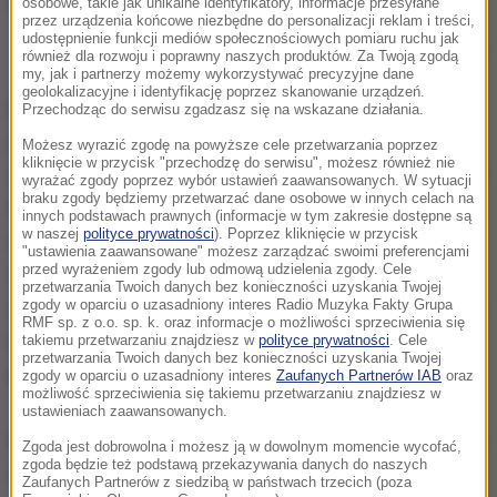
osobowe, takie jak unikalne identyfikatory, informacje przesyłane
przez urządzenia końcowe niezbędne do personalizacji reklam i treści,
udostępnienie funkcji mediów społecznościowych pomiaru ruchu jak
Galaktyka RX J1140.1+0307
również dla rozwoju i poprawny naszych produktów. Za Twoją zgodą
my, jak i partnerzy możemy wykorzystywać precyzyjne dane
geolokalizacyjne i identyfikację poprzez skanowanie urządzeń.
Droga Mleczna, podobnie jak większość dużych
Przechodząc do serwisu zgadzasz się na wskazane działania.
galaktyk, ma w swym centrum supermasywną
Możesz wyrazić zgodę na powyższe cele przetwarzania poprzez
kliknięcie w przycisk "przechodzę do serwisu", możesz również nie
czarną dziurę. Są jednak galaktyki zbudowane wokół
wyrażać zgody poprzez wybór ustawień zaawansowanych. W sytuacji
braku zgody będziemy przetwarzać dane osobowe w innych celach na
lżejszych czarnych dziur. Takim przykładem jest
innych podstawach prawnych (informacje w tym zakresie dostępne są
w naszej
polityce prywatności
). Poprzez kliknięcie w przycisk
właśnie RX J1140.1+0307. Co więcej, obliczenia
"ustawienia zaawansowane" możesz zarządzać swoimi preferencjami
przed wyrażeniem zgody lub odmową udzielenia zgody. Cele
wskazują, że ta galaktyka ma w centrum najlżejszą
przetwarzania Twoich danych bez konieczności uzyskania Twojej
ze znanych nam czarnych dziur leżących w centrum
zgody w oparciu o uzasadniony interes Radio Muzyka Fakty Grupa
RMF sp. z o.o. sp. k. oraz informacje o możliwości sprzeciwienia się
galaktyk, które mają jądra emitujące intensywne
takiemu przetwarzaniu znajdziesz w
polityce prywatności
. Cele
przetwarzania Twoich danych bez konieczności uzyskania Twojej
promieniowanie.
zgody w oparciu o uzasadniony interes
Zaufanych Partnerów IAB
oraz
możliwość sprzeciwienia się takiemu przetwarzaniu znajdziesz w
ustawieniach zaawansowanych.
Problem w tym, że konkretne obliczenia w przypadku
Zgoda jest dobrowolna i możesz ją w dowolnym momencie wycofać,
zgoda będzie też podstawą przekazywania danych do naszych
akurat tej galaktyki nie bardzo się zgadzają. Jeśli
Zaufanych Partnerów z siedzibą w państwach trzecich (poza