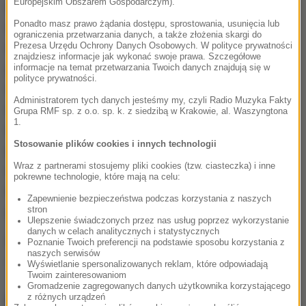
Europejskim Obszarem Gospodarczym).
czarna dziura ma faktycznie tak małą masę, jak się
Ponadto masz prawo żądania dostępu, sprostowania, usunięcia lub
wydaje, na bazie obecnych teorii nie sposób
ograniczenia przetwarzania danych, a także złożenia skargi do
wyjaśnić widma promieniowania emitowanego z
Prezesa Urzędu Ochrony Danych Osobowych. W polityce prywatności
znajdziesz informacje jak wykonać swoje prawa. Szczegółowe
jądra galaktyki. Samej czarnej dziury z oczywistych
informacje na temat przetwarzania Twoich danych znajdują się w
polityce prywatności.
względów nie widzimy, nie może jej opuścić żadne
Administratorem tych danych jesteśmy my, czyli Radio Muzyka Fakty
światło. Promieniowanie, które do nas dociera,
Grupa RMF sp. z o.o. sp. k. z siedzibą w Krakowie, al. Waszyngtona
1.
wysyła krążący wokół czarnej dziury pierścień pyłu i
Stosowanie plików cookies i innych technologii
gazu, tak zwany dysk akrecyjny. Jasność emisji
Wraz z partnerami stosujemy pliki cookies (tzw. ciasteczka) i inne
wskazuje na to, że muszą tam działać mechanizmy
pokrewne technologie, które mają na celu:
inne od dotychczas wskazywanych. Badania
Zapewnienie bezpieczeństwa podczas korzystania z naszych
galaktyki RX J1140.1+0307 mogą pomóc je poznać.
stron
Ulepszenie świadczonych przez nas usług poprzez wykorzystanie
danych w celach analitycznych i statystycznych
Źródło: RMF FM
Poznanie Twoich preferencji na podstawie sposobu korzystania z
naszych serwisów
Kosmiczny Teleskop Hubble'a
Tagi:
Wyświetlanie spersonalizowanych reklam, które odpowiadają
Twoim zainteresowaniom
Gromadzenie zagregowanych danych użytkownika korzystającego
NAJWAŻNIEJSZE FAKTY
z różnych urządzeń