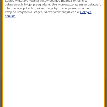
Zakres wykorzystywania plików cookies możesz określić w
ustawieniach Twojej przeglądarki. Bez wprowadzenia zmian ustawień,
informacje w plikach cookies mogą być zapisywane w pamięci
Darwin miał rację. Po 150
Twojego urządzenia. Więcej szczegółów znajdziesz w
Polityce
latach udowodniła to ta
cookies
.
roślina
Najpierw operacja, potem
poród. Przełom w leczeniu
ciężkiej wady płodu
Cholesterol nie jest
wyłącznie „zły”. Eksperci
wyjaśniają, kiedy staje się
zagrożeniem
NAJNOWSZE
06:30
„Na wciśnięcie guzika zrobią coming out”.