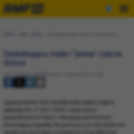
RMF24
Fakty
Nauka
Zaskakująco mała i "jasna" czarna dziura
Zaskakująco mała i "jasna" czarna
dziura
Autor:
Grzegorz Jasiński
Wtorek, 17 stycznia 2017 (15:00)
Agencje NASA i ESA opublikowały piękne zdjęcie
galaktyki RX J1140.1+0307, widocznej w
gwiazdozbiorze Panny i oferującej astronomom
interesującą zagadkę. Na pierwszy rzut oka obiekt ten
wydaje się zwyczajną, podobną do Drogi Mlecznej