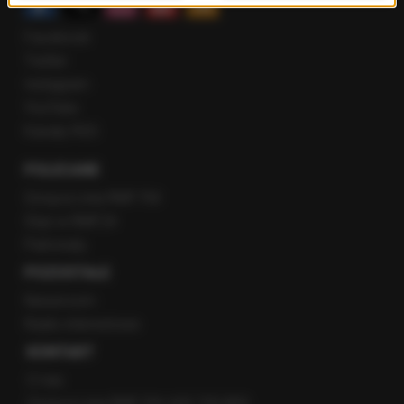
Facebook
Twitter
Instagram
YouTube
Kanały RSS
POLECANE
Gorąca Linia RMF FM
Staż w RMF24
Patronaty
POZOSTAŁE
Newsroom
Radio internetowe
KONTAKT
O nas
Gorąca Linia RMF FM: 600 700 800