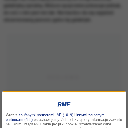
galaktyką spiralną. Bliższe spojrzenie pokazuje jednak,
że coś z nim jest nie tak. Nie bardzo da się wyjaśnić
obserwowaną jasnośc jądra tej galaktyki.
Wraz z
zaufanymi partnerami IAB (1019)
i
innymi zaufanymi
partnerami (489)
przechowujemy i/lub odczytujemy informacje zawarte
na Twoim urządzeniu, takie jak pliki cookie, przetwarzamy dane